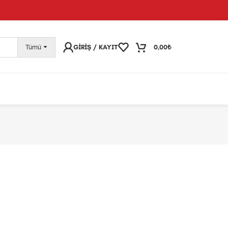
pariş vermeye devam edebilirsiniz; tüm kargolarınız
25
GIRIŞ / KAYIT
0,00
₺
Tümü