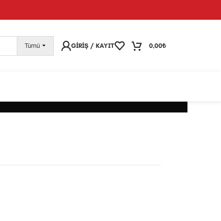
pariş vermeye devam edebilirsiniz; tüm kargolarınız
25
GIRIŞ / KAYIT
0,00
₺
Tümü
BILIR DEKORATIF OBJELER