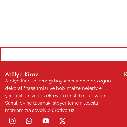
Atölye Kiraz
Atölye Kiraz; el emeği boyanabilir objeler, özgün
dekoratif tasarımlar ve hobi malzemeleriyle
yaratıcılığınızı destekleyen renkli bir dünyadır.
Sanatı evine taşımak isteyenler için tescilli
markamızla sevgiyle üretiyoruz.