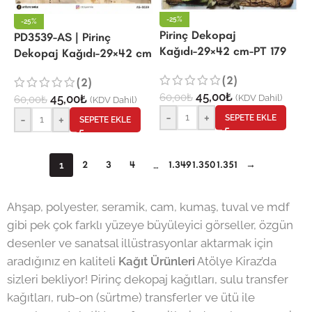
-25%
-25%
Pirinç Dekopaj
PD3539-AS | Pirinç
Kağıdı-29×42 cm-PT 179
Dekopaj Kağıdı-29×42 cm
(2)
(2)
45,00
₺
60,00
₺
45,00
₺
(KDV Dahil)
60,00
₺
(KDV Dahil)
-
+
-
+
SEPETE EKLE
SEPETE EKLE
2
3
4
1.349
1.350
1.351
→
1
…
Ahşap, polyester, seramik, cam, kumaş, tuval ve mdf
gibi pek çok farklı yüzeye büyüleyici görseller, özgün
desenler ve sanatsal illüstrasyonlar aktarmak için
aradığınız en kaliteli
Kağıt Ürünleri
Atölye Kiraz’da
sizleri bekliyor! Pirinç dekopaj kağıtları, sulu transfer
kağıtları, rub-on (sürtme) transferler ve ütü ile