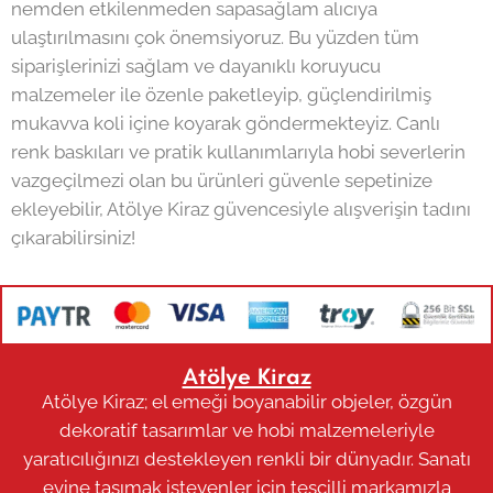
nemden etkilenmeden sapasağlam alıcıya
ulaştırılmasını çok önemsiyoruz. Bu yüzden tüm
siparişlerinizi sağlam ve dayanıklı koruyucu
malzemeler ile özenle paketleyip, güçlendirilmiş
mukavva koli içine koyarak göndermekteyiz. Canlı
renk baskıları ve pratik kullanımlarıyla hobi severlerin
vazgeçilmezi olan bu ürünleri güvenle sepetinize
ekleyebilir, Atölye Kiraz güvencesiyle alışverişin tadını
çıkarabilirsiniz!
Atölye Kiraz
Atölye Kiraz; el emeği boyanabilir objeler, özgün
dekoratif tasarımlar ve hobi malzemeleriyle
yaratıcılığınızı destekleyen renkli bir dünyadır. Sanatı
evine taşımak isteyenler için tescilli markamızla