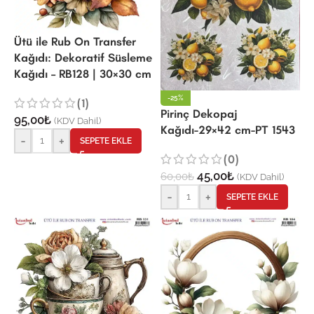
Ütü ile Rub On Transfer
Kağıdı: Dekoratif Süsleme
Kağıdı – RB128 | 30×30 cm
-25%
(1)
Pirinç Dekopaj
95,00
₺
(KDV Dahil)
Kağıdı-29×42 cm-PT 1543
-
+
SEPETE EKLE
(0)
45,00
₺
60,00
₺
(KDV Dahil)
-
+
SEPETE EKLE