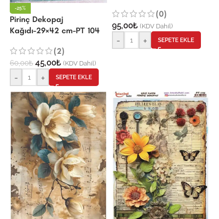
-25%
(0)
Pirinç Dekopaj
95,00
₺
(KDV Dahil)
Kağıdı-29×42 cm-PT 104
-
+
SEPETE EKLE
(2)
45,00
₺
60,00
₺
(KDV Dahil)
-
+
SEPETE EKLE