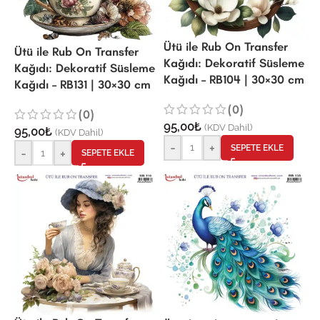
Ütü ile Rub On Transfer
Ütü ile Rub On Transfer
Kağıdı: Dekoratif Süsleme
Kağıdı: Dekoratif Süsleme
Kağıdı – RB104 | 30×30 cm
Kağıdı – RB131 | 30×30 cm
(0)
(0)
95,00
₺
(KDV Dahil)
95,00
₺
(KDV Dahil)
-
+
SEPETE EKLE
-
+
SEPETE EKLE