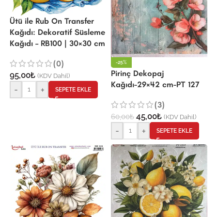
Ütü ile Rub On Transfer
Kağıdı: Dekoratif Süsleme
Kağıdı – RB100 | 30×30 cm
(0)
-25%
Pirinç Dekopaj
95,00
₺
(KDV Dahil)
Kağıdı-29×42 cm-PT 127
-
+
SEPETE EKLE
(3)
45,00
₺
60,00
₺
(KDV Dahil)
-
+
SEPETE EKLE