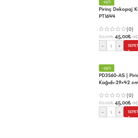
-25%
Pirinç Dekopaj 
PT1644
(0)
45,00
₺
60,00
₺
(KD
-
+
SEPE
-25%
PD3560-AS | Pir
Kağıdı-29×42 c
(0)
45,00
₺
60,00
₺
(KD
-
+
SEPE