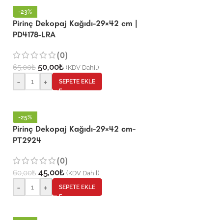
-23%
Pirinç Dekopaj Kağıdı-29×42 cm |
PD4178-LRA
(0)
50,00
₺
65,00
₺
(KDV Dahil)
-
+
SEPETE EKLE
-25%
Pirinç Dekopaj Kağıdı-29×42 cm-
PT2924
(0)
45,00
₺
60,00
₺
(KDV Dahil)
-
+
SEPETE EKLE