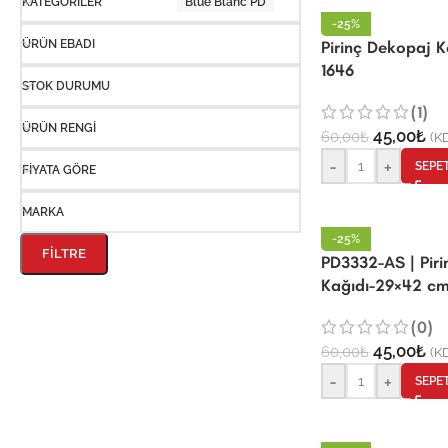
KATEGORILER
Blue Blanc PD
-25%
Pirinç Dekopaj 
ÜRÜN EBADI
1646
STOK DURUMU
(1)
ÜRÜN RENGI
45,00
₺
60,00
₺
(KD
-
+
SEPE
FIYATA GÖRE
MARKA
-25%
FILTRE
PD3332-AS | Pir
Kağıdı-29×42 c
(0)
45,00
₺
60,00
₺
(KD
-
+
SEPE