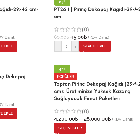
-25%
Kağıdı-29×42 cm-
PT2611 | Pirinç Dekopaj Kağıdı-29×4
cm
(0)
45,00
₺
60,00
₺
V Dahil)
(KDV Dahil)
-
+
TE EKLE
SEPETE EKLE
-42%
inç Dekopaj
POPÜLER
m
Toptan Pirinç Dekopaj Kağıdı (29×4
cm): Üretiminize Yüksek Kazanç
Sağlayacak Fırsat Paketleri
V Dahil)
(0)
TE EKLE
4.200,00
₺
–
26.000,00
₺
(KDV Dahil)
SEÇENEKLER