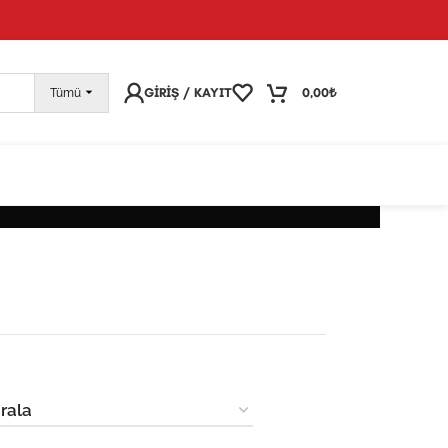
pariş vermeye devam edebilirsiniz; tüm kargolarınız
25
GIRIŞ / KAYIT
0,00
₺
Tümü
BILIR DEKORATIF OBJELER