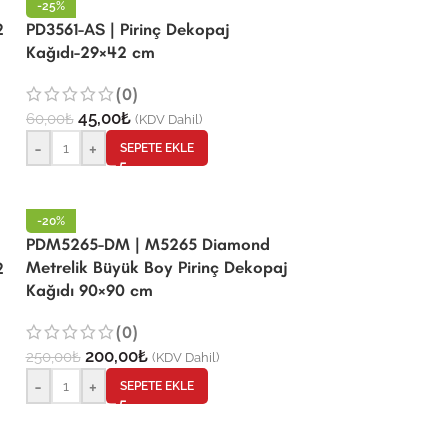
-25%
2
PD3561-AS | Pirinç Dekopaj
Kağıdı-29×42 cm
(0)
45,00
₺
60,00
₺
(KDV Dahil)
-
+
SEPETE EKLE
-20%
PDM5265-DM | M5265 Diamond
Metrelik Büyük Boy Pirinç Dekopaj
2
Kağıdı 90×90 cm
(0)
200,00
₺
250,00
₺
(KDV Dahil)
-
+
SEPETE EKLE