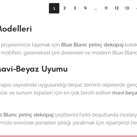
2
3
4
11
12
13
1
…
Modelleri
 projelerinize taşımak için
Blue Blanc pirinç dekopaj
kolek
motifleri, geleneksel çini desenleri ve modern Blue Blanc i
Mavi-Beyaz Uyumu
li yapısı sayesinde uygulandığı beyaz zeminli objelerde gerçe
klar ve sunum tepsileri için en çok tercih edilen
mavi beya
e Blanc pirinç dekopaj
çeşitlerini farklı boyutlarda inceley
izle evinizde porselen şıklığı yaratmak için siparişinizi he