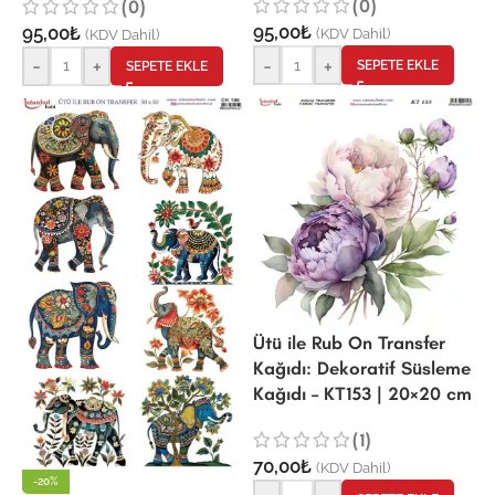
(0)
(0)
95,00
₺
95,00
₺
(KDV Dahil)
(KDV Dahil)
-
+
-
+
SEPETE EKLE
SEPETE EKLE
Ütü ile Rub On Transfer
Kağıdı: Dekoratif Süsleme
Kağıdı – KT153 | 20×20 cm
(1)
70,00
₺
(KDV Dahil)
-20%