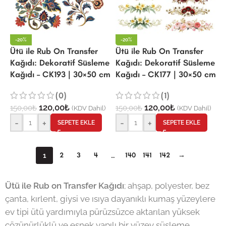
-20%
-20%
Ütü ile Rub On Transfer
Ütü ile Rub On Transfer
Kağıdı: Dekoratif Süsleme
Kağıdı: Dekoratif Süsleme
Kağıdı – CK193 | 30×50 cm
Kağıdı – CK177 | 30×50 cm
(0)
(1)
120,00
₺
120,00
₺
150,00
₺
150,00
₺
(KDV Dahil)
(KDV Dahil)
-
+
-
+
SEPETE EKLE
SEPETE EKLE
2
3
4
140
141
142
→
1
…
Ütü ile Rub on Transfer Kağıdı
; ahşap, polyester, bez
çanta, kırlent, giysi ve ısıya dayanıklı kumaş yüzeylere
ev tipi ütü yardımıyla pürüzsüzce aktarılan yüksek
çözünürlüklü ve esnek yapılı bir yüzey süsleme