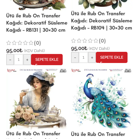
Ütü ile Rub On Transfer
Ütü ile Rub On Transfer
Kağıdı: Dekoratif Süsleme
Kağıdı: Dekoratif Süsleme
Kağıdı – RB104 | 30×30 cm
Kağıdı – RB131 | 30×30 cm
(0)
(0)
95,00
₺
(KDV Dahil)
95,00
₺
(KDV Dahil)
-
+
SEPETE EKLE
-
+
SEPETE EKLE
Ütü ile Rub On Transfer
Ütü ile Rub On Transfer