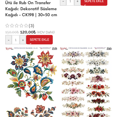
-
+
SEPETE EKLE
Ütü ile Rub On Transfer
Kağıdı: Dekoratif Süsleme
Kağıdı – CK198 | 30×50 cm
(3)
120,00
₺
150,00
₺
(KDV Dahil)
-
+
SEPETE EKLE