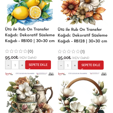
Ütü ile Rub On Transfer
Ütü ile Rub On Transfer
Kağıdı: Dekoratif Süsleme
Kağıdı: Dekoratif Süsleme
Kağıdı – RB100 | 30×30 cm
Kağıdı – RB128 | 30×30 cm
(0)
(1)
95,00
₺
95,00
₺
(KDV Dahil)
(KDV Dahil)
-
+
-
+
SEPETE EKLE
SEPETE EKLE