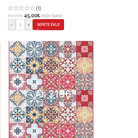
(1)
45,00
₺
60,00
₺
(KDV Dahil)
-
+
SEPETE EKLE