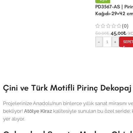
PD3567-AS | Pir
Kağıdı-29×42 c
(0)
45,00
₺
60,00
₺
(KD
-
+
SEPE
Çini ve Türk Motifli Pirinç Dekopaj
Projelerinize Anadolu’nun binlerce yıllık sanat mirasını v
bekliyor!
Atölye Kiraz
kalitesiyle sunulan bu özel seride; kl
yer alıyor.