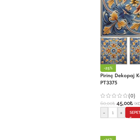
-25%
Pirinç Dekopaj 
PT3375
(0)
45,00
₺
60,00
₺
(KD
-
+
SEPE
-25%