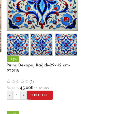
-25%
Pirinç Dekopaj Kağıdı-29×42 cm-
PT2118
(1)
45,00
₺
60,00
₺
(KDV Dahil)
-
+
SEPETE EKLE
-20%