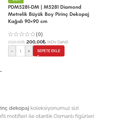
PDM5281-DM | M5281 Diamond
Metrelik Büyük Boy Pirinç Dekopaj
Kağıdı 90×90 cm
(0)
200,00
₺
250,00
₺
(KDV Dahil)
-
+
SEPETE EKLE
→
irinç dekopaj
koleksiyonumuz sizi
fil motifleri ile otantik Osmanlı figürleri