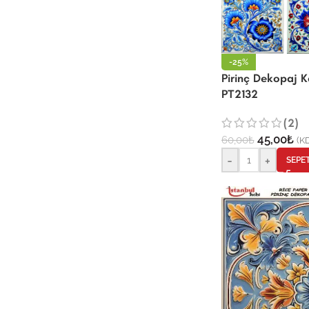
-25%
Pirinç Dekopaj 
PT2132
(2)
45,00
₺
60,00
₺
(KD
-
+
SEPE