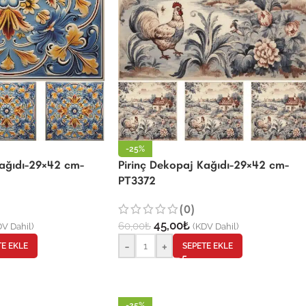
-25%
Kağıdı-29×42 cm-
Pirinç Dekopaj Kağıdı-29×42 cm-
PT3372
(0)
45,00
₺
60,00
₺
V Dahil)
(KDV Dahil)
-
+
TE EKLE
SEPETE EKLE
-25%