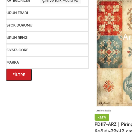
KATEGORILER
Çini ve Türk Motifli PD
ÜRÜN EBADI
STOK DURUMU
ÜRÜN RENGI
FIYATA GÖRE
MARKA
FILTRE
-25%
PD117-ARZ | Piri
Kağıdı-29×42 c