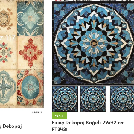
-25%
Pirinç Dekopaj Kağıdı-29×42 cm-
nç Dekopaj
PT3431
m