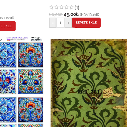
(1)
45,00
₺
60,00
₺
(KDV Dahil)
V Dahil)
-
+
SEPETE EKLE
TE EKLE