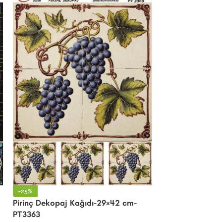
-25%
Pirinç Dekopaj Kağıdı-29×42 cm-
PT3363