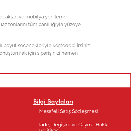
r tabakları ve mobilya yenileme
rkuaz tonlarını tüm canlılığıyla yüzeye
ı boyut seçenekleriyle keşfedebilirsiniz.
konuşturmak için siparişinizi hemen
Bilgi Sayfaları
Mesafeli Satış Sözleşmesi
İade, Değişim ve Cayma Hakkı
Politikası