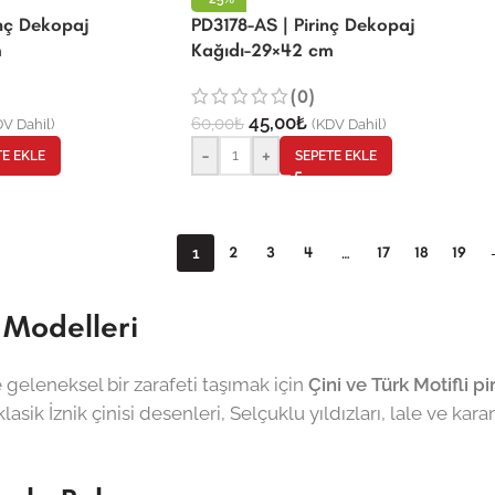
inç Dekopaj
PD3178-AS | Pirinç Dekopaj
m
Kağıdı-29×42 cm
(0)
45,00
₺
60,00
₺
V Dahil)
(KDV Dahil)
-
+
TE EKLE
SEPETE EKLE
2
3
4
17
18
19
1
…
 Modelleri
e geleneksel bir zarafeti taşımak için
Çini ve Türk Motifli p
asik İznik çinisi desenleri, Selçuklu yıldızları, lale ve karan