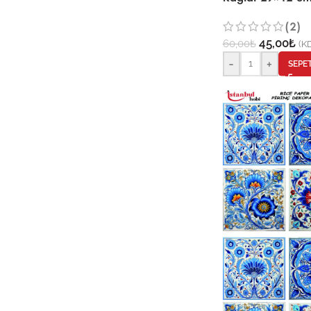
(2)
45,00
₺
60,00
₺
(KD
-
+
SEPE