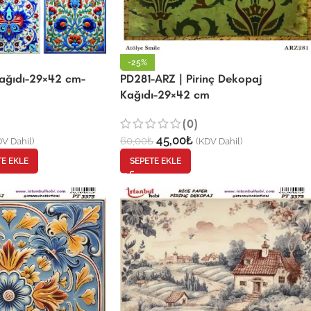
-25%
Kağıdı-29×42 cm-
PD281-ARZ | Pirinç Dekopaj
Kağıdı-29×42 cm
(0)
45,00
₺
60,00
₺
V Dahil)
(KDV Dahil)
TE EKLE
SEPETE EKLE