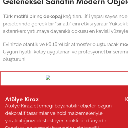
Geleneksel Sanatın Modern Objel
Türk motifli pirinç dekopaj
kağıtları, lifli yapısı sayesin
projelerinde gerçek bir “sır altı” çini etkisi yaratır. Yüks
aktarırken; yırtılmaya dayanıklı dokusu en kavisli yüzeyl
Evinizde otantik ve kültürel bir atmosfer oluşturacak
mod
Uygun fiyatlı, kolay uygulanan ve profesyonel bir seramik
oluşturun!
Atölye Kiraz
Atölye Kiraz; el emeği boyanabilir objeler, özgün
dekoratif tasarımlar ve hobi malzemeleriyle
yaratıcılığınızı destekleyen renkli bir dünyadır.