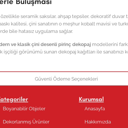
erle Buluşması
de özellikle seramik saksılar, ahşap tepsiler, dekoratif duva
ek baskı kalitesi, çini sanatının o meşhur kobalt mavisi ve tu
erde bile hatasız uygulama sağlar.
ern ve klasik çini desenli pirinç dekopaj
modellerini farkl
 işçiliği görünümü sunan dekopaj kağıtları ile sanatınızı 
Kategoriler
Kurumsal
Boyanabilir Objeler
Anasayfa
Dekorlanmış Ürünler
Hakkımızda