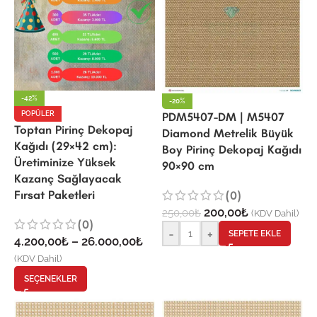
-42%
-20%
POPÜLER
PDM5407-DM | M5407
Toptan Pirinç Dekopaj
Diamond Metrelik Büyük
Kağıdı (29×42 cm):
Boy Pirinç Dekopaj Kağıdı
Üretiminize Yüksek
90×90 cm
Kazanç Sağlayacak
Fırsat Paketleri
(0)
200,00
₺
250,00
₺
(KDV Dahil)
(0)
-
+
SEPETE EKLE
4.200,00
₺
–
26.000,00
₺
(KDV Dahil)
SEÇENEKLER