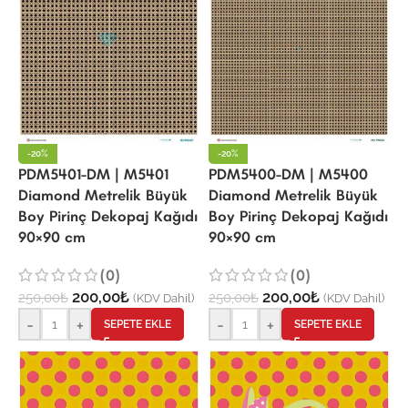
-20%
-20%
PDM5401-DM | M5401
PDM5400-DM | M5400
Diamond Metrelik Büyük
Diamond Metrelik Büyük
Boy Pirinç Dekopaj Kağıdı
Boy Pirinç Dekopaj Kağıdı
90×90 cm
90×90 cm
(0)
(0)
200,00
₺
200,00
₺
250,00
₺
250,00
₺
(KDV Dahil)
(KDV Dahil)
-
+
-
+
SEPETE EKLE
SEPETE EKLE