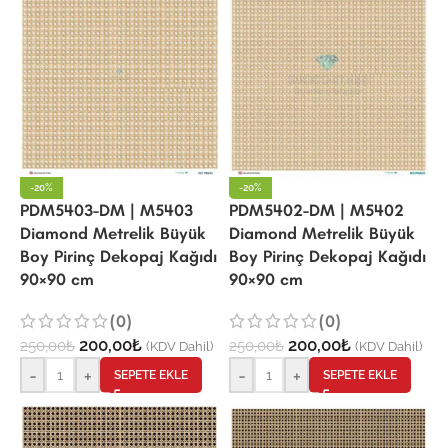
-20%
-20%
PDM5403-DM | M5403
PDM5402-DM | M5402
Diamond Metrelik Büyük
Diamond Metrelik Büyük
Boy Pirinç Dekopaj Kağıdı
Boy Pirinç Dekopaj Kağıdı
90×90 cm
90×90 cm
(0)
(0)
200,00
₺
200,00
₺
250,00
₺
250,00
₺
(KDV Dahil)
(KDV Dahil)
-
+
-
+
SEPETE EKLE
SEPETE EKLE