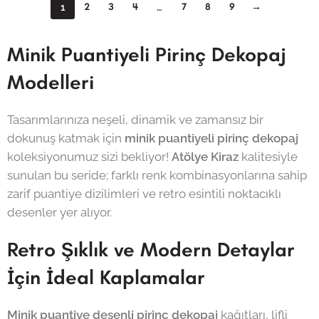
2
3
4
7
8
9
→
1
…
Minik Puantiyeli Pirinç Dekopaj
Modelleri
Tasarımlarınıza neşeli, dinamik ve zamansız bir
dokunuş katmak için
minik puantiyeli pirinç dekopaj
koleksiyonumuz sizi bekliyor!
Atölye Kiraz
kalitesiyle
sunulan bu seride; farklı renk kombinasyonlarına sahip
zarif puantiye dizilimleri ve retro esintili noktacıklı
desenler yer alıyor.
Retro Şıklık ve Modern Detaylar
İçin İdeal Kaplamalar
Minik puantiye desenli pirinç dekopaj
kağıtları, lifli