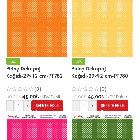
-25%
-25%
Pirinç Dekopaj
Pirinç Dekopaj
Kağıdı-29×42 cm-PT780
Kağıdı-29×42 cm-PT782
(0)
(0)
45,00
₺
45,00
₺
60,00
₺
60,00
₺
(KDV Dahil)
(KDV Dahil)
-
+
-
+
SEPETE EKLE
SEPETE EKLE