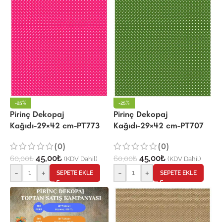
-25%
-25%
Pirinç Dekopaj
Pirinç Dekopaj
Kağıdı-29×42 cm-PT773
Kağıdı-29×42 cm-PT707
(0)
(0)
45,00
₺
45,00
₺
60,00
₺
60,00
₺
(KDV Dahil)
(KDV Dahil)
-
+
-
+
SEPETE EKLE
SEPETE EKLE