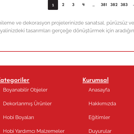
2
3
4
381
382
383
1
…
enileme ve dekorasyon projelerinizde sanatsal, pürüzsüz ve
yalinizdeki tasarımları gerçeğe dönüştürmek için aradığınız
Kategoriler
Kurumsal
Boyanabilir Objeler
Anasayfa
Dekorlanmış Ürünler
Hakkımızda
Hobi Boyaları
Eğitimler
Hobi Yardımcı Malzemeler
Duyurular