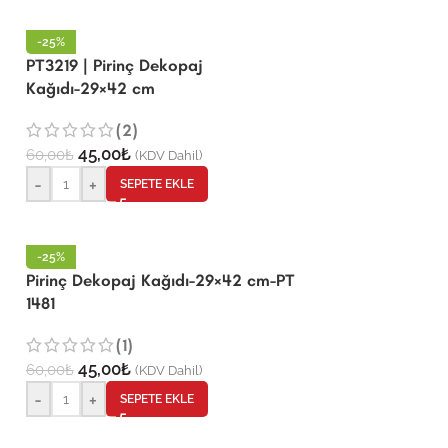
-25%
PT3219 | Pirinç Dekopaj
Kağıdı-29×42 cm
(2)
45,00
₺
60,00
₺
(KDV Dahil)
-
+
SEPETE EKLE
-25%
Pirinç Dekopaj Kağıdı-29×42 cm-PT
1481
(1)
45,00
₺
60,00
₺
(KDV Dahil)
-
+
SEPETE EKLE