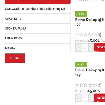
KATEGORILER
İstanbul Hobi Marka Pirinç Dekopaj Kağıtları
-25%
Pirinç Dekopaj 
ÜRÜN EBADI
127
STOK DURUMU
(3)
ÜRÜN RENGI
45,00
₺
60,00
₺
(KD
-
+
SEPE
MARKA
FILTRE
-25%
Pirinç Dekopaj 
179
(2)
45,00
₺
60,00
₺
(KD
-
+
SEPE