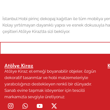
İstanbul Hobi pirinç dekopaj kağıtları ile tüm mobilya y
Kolay yırtılmayan dayanıklı yapısı ve esnek dokusuyla ha
çeşitleri Atölye Kiraz’da sizi bekliyor.
Atölye Kiraz
Atölye Kiraz; el emeği boyanabilir objeler, özgün
dekoratif tasarımlar ve hobi malzemeleriyle
yaratıcılığınızı destekleyen renkli bir dünyadır.
Sanatı evine taşımak isteyenler için tescilli
markamızla sevgiyle üretiyoruz.