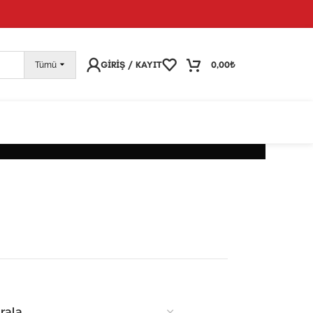
pariş vermeye devam edebilirsiniz; tüm kargolarınız
25
GIRIŞ / KAYIT
0,00
₺
Tümü
BILIR DEKORATIF OBJELER