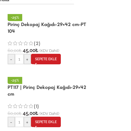
-25%
Pirinç Dekopaj Kağıdı-29×42 cm-PT
104
(2)
45,00
₺
60,00
₺
(KDV Dahil)
-
+
SEPETE EKLE
-25%
PT117 | Pirinç Dekopaj Kağıdı-29×42
cm
(1)
45,00
₺
60,00
₺
(KDV Dahil)
-
+
SEPETE EKLE