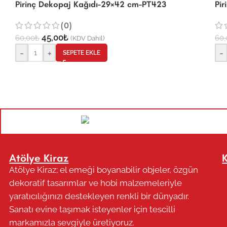
Pirinç Dekopaj Kağıdı-29×42 cm-PT423
Pi
(0)
45,00
₺
60,00
₺
60,
(KDV Dahil)
-
+
-
SEPETE EKLE
Atölye Kiraz
Atölye Kiraz; el emeği boyanabilir objeler, özgün
dekoratif tasarımlar ve hobi malzemeleriyle
yaratıcılığınızı destekleyen renkli bir dünyadır.
Sanatı evine taşımak isteyenler için tescilli
markamızla sevgiyle üretiyoruz.