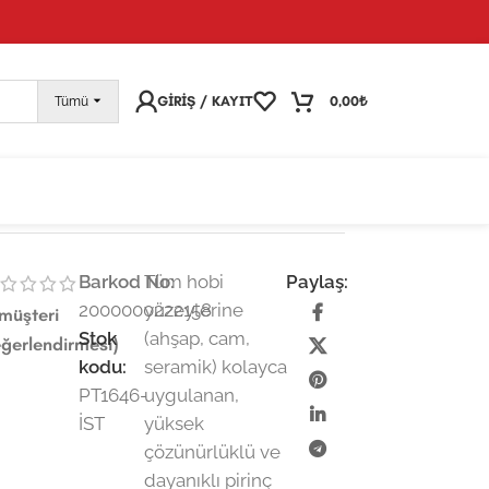
pariş vermeye devam edebilirsiniz; tüm kargolarınız
25
GIRIŞ / KAYIT
0,00
₺
Tümü
Barkod No:
Tüm hobi
Paylaş:
2000000222158
yüzeylerine
müşteri
Stok
(ahşap, cam,
ğerlendirmesi)
kodu:
seramik) kolayca
PT1646-
uygulanan,
İST
yüksek
çözünürlüklü ve
dayanıklı pirinç