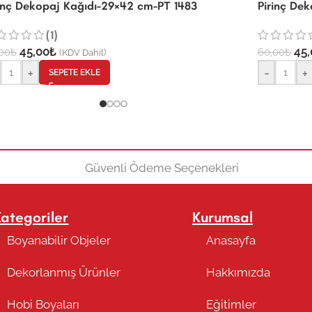
rinç Dekopaj Kağıdı-29×42 cm-PT 1483
Pirinç De
(1)
45,00
₺
45,
00
₺
60,00
₺
(KDV Dahil)
+
-
+
SEPETE EKLE
Kategoriler
Kurumsal
Boyanabilir Objeler
Anasayfa
Dekorlanmış Ürünler
Hakkımızda
Hobi Boyaları
Eğitimler