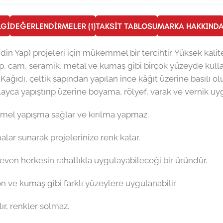
LGI
DEĞERLENDIRMELER (1)
TAKSIT TABLOSU
MARKA HAKKIND
ndin Yap) projeleri için mükemmel bir tercihtir. Yüksek kalit
, cam, seramik, metal ve kumaş gibi birçok yüzeyde kullan
 Kağıdı, çeltik sapından yapılan ince kâğıt üzerine basılı ol
layca yapıştırıp üzerine boyama, rölyef, varak ve vernik uygu
emmel yapışma sağlar ve kırılma yapmaz.
emalar sunarak projelerinize renk katar.
 seven herkesin rahatlıkla uygulayabileceği bir üründür.
on ve kumaş gibi farklı yüzeylere uygulanabilir.
ır, renkler solmaz.