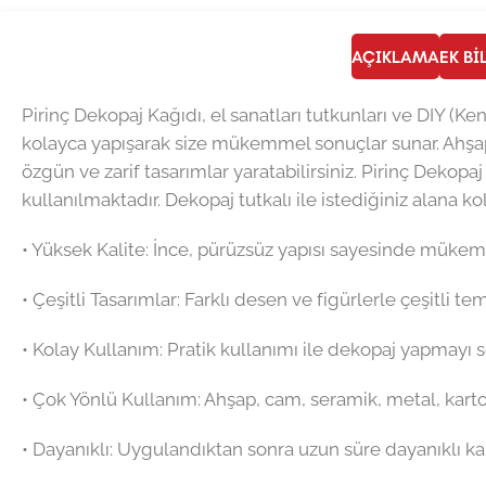
AÇIKLAMA
EK BI
Pirinç Dekopaj Kağıdı, el sanatları tutkunları ve DIY (Ke
kolayca yapışarak size mükemmel sonuçlar sunar. Ahşap
özgün ve zarif tasarımlar yaratabilirsiniz. Pirinç Dekopaj
kullanılmaktadır. Dekopaj tutkalı ile istediğiniz alana ko
•⁠ ⁠Yüksek Kalite: İnce, pürüzsüz yapısı sayesinde mük
•⁠ ⁠Çeşitli Tasarımlar: Farklı desen ve figürlerle çeşitli t
•⁠ ⁠Kolay Kullanım: Pratik kullanımı ile dekopaj yapmayı
•⁠ ⁠Çok Yönlü Kullanım: Ahşap, cam, seramik, metal, kart
•⁠ ⁠Dayanıklı: Uygulandıktan sonra uzun süre dayanıklı kal