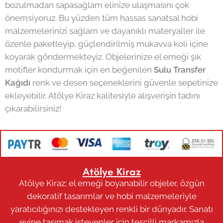
bozulmadan sapasağlam elinize ulaşmasını çok
önemsiyoruz. Bu yüzden tüm hassas sanatsal hobi
malzemelerinizi sağlam ve dayanıklı materyaller ile
özenle paketleyip, güçlendirilmiş mukavva koli içine
koyarak göndermekteyiz. Objelerinize el emeği şık
motifler kondurmak için en beğenilen
Sulu Transfer
Kağıdı
renk ve desen seçeneklerini güvenle sepetinize
ekleyebilir, Atölye Kiraz kalitesiyle alışverişin tadını
çıkarabilirsiniz!
Atölye Kiraz
Atölye Kiraz; el emeği boyanabilir objeler, özgün
dekoratif tasarımlar ve hobi malzemeleriyle
yaratıcılığınızı destekleyen renkli bir dünyadır. Sanatı
evine taşımak isteyenler için tescilli markamızla