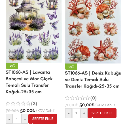
-29%
-29%
ST1068-AS | Lavanta
ST1066-AS | Deniz Kabuğu
Bahçesi ve Mor Çiçek
ve Deniz Temalı Sulu
Temalı Sulu Transfer
Transfer Kağıdı-25×35 cm
Kağıdı-25×35 cm
(0)
(3)
50,00
₺
70,00
₺
(KDV Dahil)
50,00
₺
70,00
₺
(KDV Dahil)
-
+
SEPETE EKLE
-
+
SEPETE EKLE