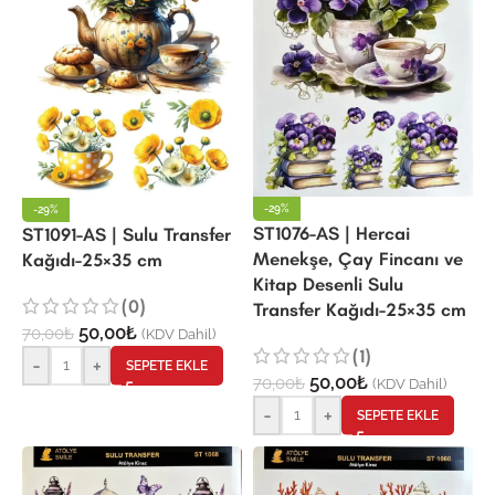
-29%
-29%
ST1076-AS | Hercai
ST1091-AS | Sulu Transfer
Menekşe, Çay Fincanı ve
Kağıdı-25×35 cm
Kitap Desenli Sulu
(0)
Transfer Kağıdı-25×35 cm
50,00
₺
70,00
₺
(KDV Dahil)
(1)
-
+
SEPETE EKLE
50,00
₺
70,00
₺
(KDV Dahil)
-
+
SEPETE EKLE