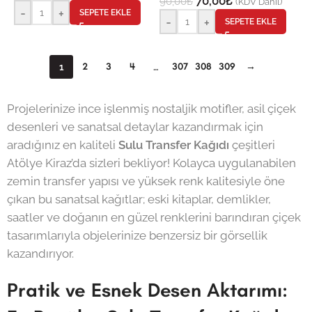
70,00
₺
90,00
₺
(KDV Dahil)
-
+
SEPETE EKLE
-
+
SEPETE EKLE
2
3
4
307
308
309
→
1
…
Projelerinize ince işlenmiş nostaljik motifler, asil çiçek
desenleri ve sanatsal detaylar kazandırmak için
aradığınız en kaliteli
Sulu Transfer Kağıdı
çeşitleri
Atölye Kiraz’da sizleri bekliyor! Kolayca uygulanabilen
zemin transfer yapısı ve yüksek renk kalitesiyle öne
çıkan bu sanatsal kağıtlar; eski kitaplar, demlikler,
saatler ve doğanın en güzel renklerini barındıran çiçek
tasarımlarıyla objelerinize benzersiz bir görsellik
kazandırıyor.
Pratik ve Esnek Desen Aktarımı: