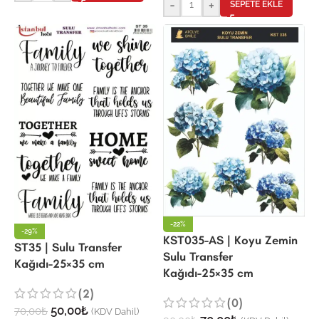
-
+
SEPETE EKLE
-22%
-29%
KST035-AS | Koyu Zemin
ST35 | Sulu Transfer
Sulu Transfer
Kağıdı-25×35 cm
Kağıdı-25×35 cm
(2)
(0)
50,00
₺
70,00
₺
(KDV Dahil)