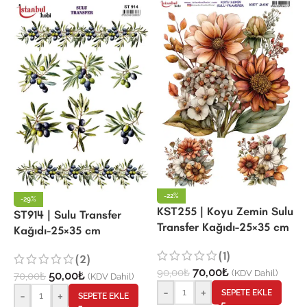
-22%
-29%
KST255 | Koyu Zemin Sulu
ST914 | Sulu Transfer
Transfer Kağıdı-25×35 cm
Kağıdı-25×35 cm
(1)
(2)
70,00
₺
90,00
₺
(KDV Dahil)
50,00
₺
70,00
₺
(KDV Dahil)
-
+
SEPETE EKLE
-
+
SEPETE EKLE