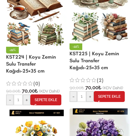
-22%
-22%
KST225 | Koyu Zemin
KST224 | Koyu Zemin
Sulu Transfer
Sulu Transfer
Kağıdı-25×35 cm
Kağıdı-25×35 cm
(2)
(0)
70,00
₺
90,00
₺
(KDV Dahil)
70,00
₺
90,00
₺
(KDV Dahil)
-
+
SEPETE EKLE
-
+
SEPETE EKLE