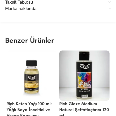
Taksit Tablosu
Marka hakkında
Benzer Ürünler
Rich Keten Yağı 100 ml:
Rich Glaze Medium-
R
Yağlı Boya İnceltici ve
Naturel Şeffaflaştırıcı-120
Al
Ahşap Koruyucu
ml