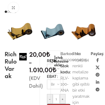
Büyütmek için tıklayın
Rich
20,00
₺
Barkod No:
Rulo
Paylaş:
İstek
2000000345154
varaklar,
Rulo
–
RENK
listesine
ekle
Stok
renkli
Var
1.010,00
₺
kodu:
metalize
ak
EBAT
(KDV
RLV-
kaplama
100-
gibi ışıltılı
Dahil)
ANA
bir etki
yaratmak
-
+
için