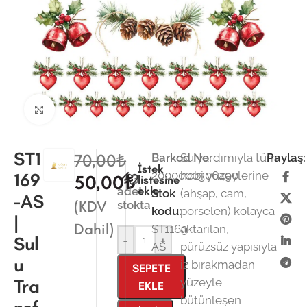
Büyütmek için tıklayın
ST1
70,00
₺
Barkod No:
Su yardımıyla tüm
Paylaş:
İstek
2000000306490
hobi yüzeylerine
169
3
50,00
₺
listesine
ekle
adet
Stok
(ahşap, cam,
-AS
(KDV
stokta
kodu:
porselen) kolayca
|
Dahil)
ST1169-
aktarılan,
Sul
-
+
AS
pürüzsüz yapısıyla
u
iz bırakmadan
SEPETE
Tra
yüzeyle
EKLE
bütünleşen