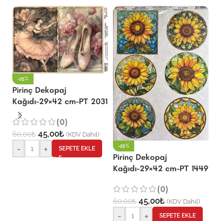
P
K
2
-25%
6
Pirinç Dekopaj
Kağıdı-29×42 cm-PT 2031
(0)
45,00
₺
60,00
₺
(KDV Dahil)
-25%
-
+
SEPETE EKLE
Pirinç Dekopaj
Kağıdı-29×42 cm-PT 1449
(0)
45,00
₺
60,00
₺
(KDV Dahil)
-
+
SEPETE EKLE