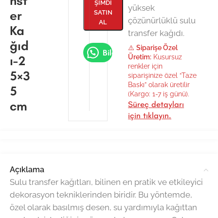
nsf
ŞIMDI
yüksek
er
SATIN
çözünürlüklü sulu
AL
Ka
transfer kağıdı.
ğıd
⚠️
Siparişe Özel
Bilgi Al
ı-2
Üretim:
Kusursuz
renkler için
5×3
siparişinize özel “Taze
Baskı” olarak üretilir
5
(Kargo: 1-7 iş günü).
cm
Süreç detayları
için tıklayın.
Açıklama
Sulu transfer kağıtları, bilinen en pratik ve etkileyici
dekorasyon tekniklerinden biridir. Bu yöntemde,
özel olarak basılmış desen, su yardımıyla kağıttan