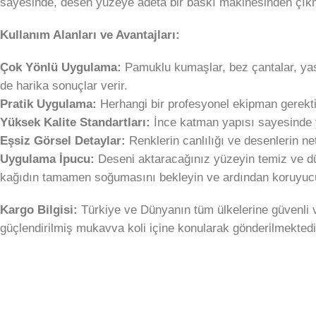
sayesinde, desen yüzeye adeta bir baskı makinesinden çıkmı
Kullanım Alanları ve Avantajları:
Çok Yönlü Uygulama:
Pamuklu kumaşlar, bez çantalar, yastı
de harika sonuçlar verir.
Pratik Uygulama:
Herhangi bir profesyonel ekipman gerektir
Yüksek Kalite Standartları:
İnce katman yapısı sayesinde y
Eşsiz Görsel Detaylar:
Renklerin canlılığı ve desenlerin ne
Uygulama İpucu:
Deseni aktaracağınız yüzeyin temiz ve düz
kağıdın tamamen soğumasını bekleyin ve ardından koruyucu 
Kargo Bilgisi:
Türkiye ve Dünyanın tüm ülkelerine güvenli v
güçlendirilmiş mukavva koli içine konularak gönderilmektedi