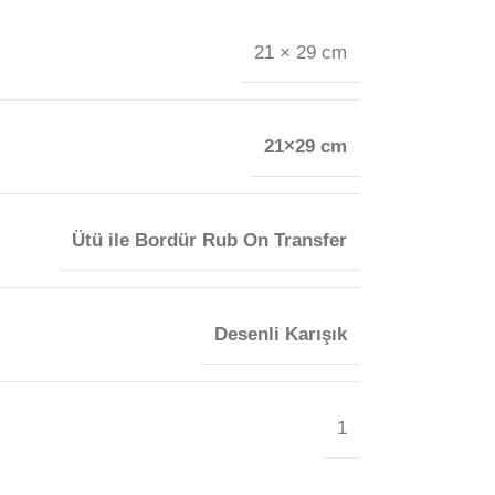
21 × 29 cm
21×29 cm
Ütü ile Bordür Rub On Transfer
Desenli Karışık
1