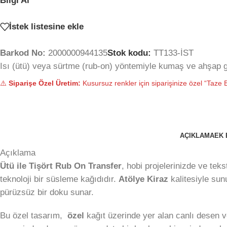
Bilgi Al
İstek listesine ekle
Barkod No:
2000000944135
Stok kodu:
TT133-İST
Isı (ütü) veya sürtme (rub-on) yöntemiyle kumaş ve ahşap gi
⚠️
Siparişe Özel Üretim:
Kusursuz renkler için siparişinize özel “Taze B
AÇIKLAMA
EK 
Açıklama
Ütü ile Tişört Rub On Transfer
, hobi projelerinizde ve tek
teknoloji bir süsleme kağıdıdır.
Atölye Kiraz
kalitesiyle sun
pürüzsüz bir doku sunar.
Bu özel tasarım,
özel
kağıt üzerinde yer alan canlı desen ve