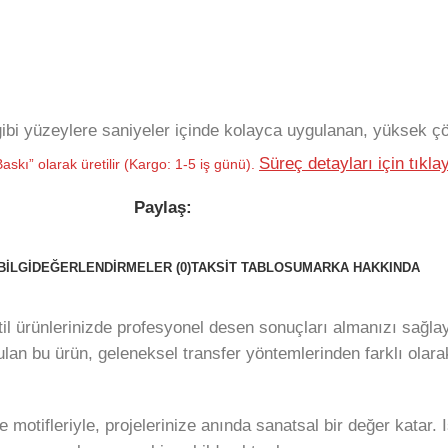
bi yüzeylere saniyeler içinde kolayca uygulanan, yüksek çöz
Süreç detayları için tıklay
askı” olarak üretilir (Kargo: 1-5 iş günü).
Paylaş:
BILGI
DEĞERLENDIRMELER (0)
TAKSIT TABLOSU
MARKA HAKKINDA
stil ürünlerinizde profesyonel desen sonuçları almanızı sağla
ulan bu ürün, geleneksel transfer yöntemlerinden farklı ol
 motifleriyle, projelerinize anında sanatsal bir değer katar.