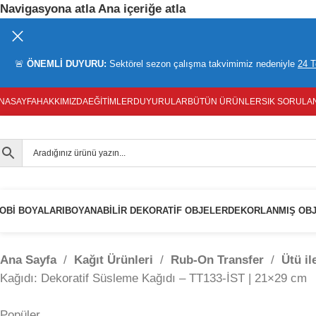
Navigasyona atla
Ana içeriğe atla
🚨
ÖNEMLİ DUYURU:
Sektörel sezon çalışma takvimimiz nedeniyle
24 
NASAYFA
HAKKIMIZDA
EĞITIMLER
DUYURULAR
BÜTÜN ÜRÜNLER
SIK SORULA
OBI BOYALARI
BOYANABILIR DEKORATIF OBJELER
DEKORLANMIŞ OB
Ana Sayfa
/
Kağıt Ürünleri
/
Rub-On Transfer
/
Ütü i
Kağıdı: Dekoratif Süsleme Kağıdı – TT133-İST | 21×29 cm
Popüler