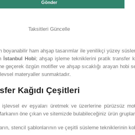
Gönder
Taksitleri Güncelle
in boyanabilir ham ahşap tasarımlar ile yenilikçi yüzey süslem
an
İstanbul Hobi
; ahşap işleme tekniklerini pratik transfer k
ne geçerek özgün motifler ve ahşap sıcaklığı arayan hobi sev
şlevsel materyaller sunmaktadır.
fer Kağıdı Çeşitleri
a işlevsel ev eşyaları üretmek ve üzerlerine pürüzsüz mot
Markanın öne çıkan ve sitemizde bulabileceğiniz ürün grupları
arın, stencil şablonlarının ve çeşitli süsleme tekniklerinin 