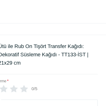
Ütü ile Rub On Tişört Transfer Kağıdı:
Dekoratif Süsleme Kağıdı - TT133-İST |
21x29 cm
irme
*
0/5