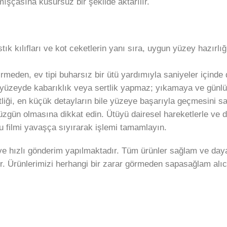
şçasına kusursuz bir şekilde aktarılır.
k kılıfları ve kot ceketlerin yanı sıra, uygun yüzey hazırlı
meden, ev tipi buharsız bir ütü yardımıyla saniyeler içinde 
üzeyde kabarıklık veya sertlik yapmaz; yıkamaya ve günlük 
tliği, en küçük detayların bile yüzeye başarıyla geçmesini sa
gün olmasına dikkat edin. Ütüyü dairesel hareketlerle ve d
filmi yavaşça sıyırarak işlemi tamamlayın.
e hızlı gönderim yapılmaktadır. Tüm ürünler sağlam ve daya
r. Ürünlerimizi herhangi bir zarar görmeden sapasağlam alıc