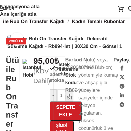
Navigasyona atla
🚨
ÖNEMLİ DUYURU:
Sektörel sezon çalışma takvimimiz nedeniyle
24
MENÜ
Temmuz - 24 Ağustos
tarihleri arasında atölyemiz kapalıdır. 🛒
Ana Sayfa
/
Kağıt Ürünleri
/
Rub-On Transfer
/
Ütü
Ana içeriğe atla
Sitemizden sipariş vermeye devam edebilirsiniz; tüm kargolarınız
25
ile Rub On Transfer Kağıdı
/
Kadın Temalı Rubonlar
Ağustos
itibarıyla sırayla kargolanacaktır. 🍒
Büyütmek için tıklayın
POPÜLER
Ütü
95,00
₺
Barkod No:
Isı (ütü) veya
Paylaş:
İstek
2000000764214
sürtme (rub-on)
ile
1000
listesine
(KDV
ekle
adet
Stok
yöntemiyle kumaş
Ru
Dahil)
stokta
kodu:
ve ahşap gibi
b
RB894-
yüzeylere
On
-
+
İST
saniyeler içinde
Tra
kolayca
SEPETE
uygulanan,
nsf
EKLE
yüksek
er
ŞIMDI
çözünürlüklü ve