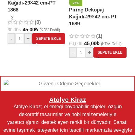
Kağıdı-29×42 cm-PT
K
-25%
1868
Pirinç Dekopaj
1
Kağıdı-29×42 cm-PT
(0)
1689
45,00
₺
60,00
₺
60
(KDV Dahil)
(1)
-
+
SEPETE EKLE
45,00
₺
60,00
₺
(KDV Dahil)
-
+
SEPETE EKLE
Atölye Kiraz
Atölye Kiraz; el emeği boyanabilir objeler, özgün
dekoratif tasarımlar ve hobi malzemeleriyle
yaratıcılığınızı destekleyen renkli bir dünyadır. Sanatı
evine taşımak isteyenler için tescilli markamızla sevgiyle