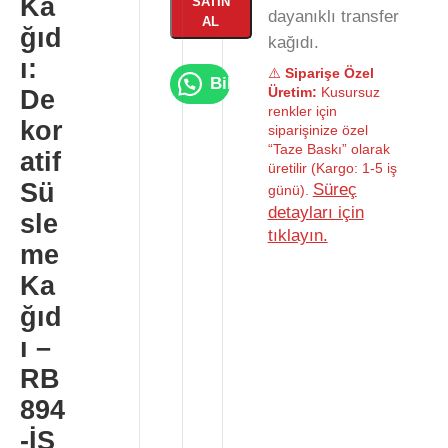
Ka
SATIN
dayanıklı transfer
AL
ğıd
kağıdı.
ı:
⚠️
Siparişe Özel
Bilgi Al
Üretim:
Kusursuz
De
renkler için
kor
siparişinize özel
“Taze Baskı” olarak
atif
üretilir (Kargo: 1-5 iş
Sü
Süreç
günü).
detayları için
sle
tıklayın.
me
Ka
ğıd
ı –
RB
894
-İS