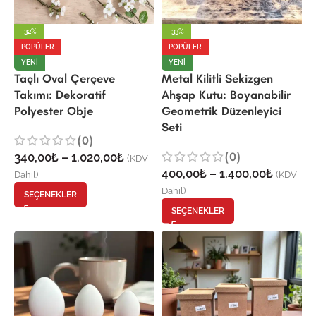
-32%
-33%
POPÜLER
POPÜLER
YENI
YENI
Taçlı Oval Çerçeve
Metal Kilitli Sekizgen
Takımı: Dekoratif
Ahşap Kutu: Boyanabilir
Polyester Obje
Geometrik Düzenleyici
Seti
(0)
(0)
340,00
₺
–
1.020,00
₺
(KDV
400,00
₺
–
1.400,00
₺
Dahil)
(KDV
Dahil)
SEÇENEKLER
SEÇENEKLER