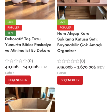
-50%
-24%
POPÜLER
POPÜLER
Ham Ahşap Kare
YENI
Dekoratif Taş Tozu
Saklama Kutusu Seti:
Yumurta Biblo: Paskalya
Boyanabilir Çok Amaçlı
ve Minimalist Ev Dekoru
Organizer
(0)
(0)
40,00
₺
–
140,00
₺
545,00
₺
–
1.670,00
₺
(KDV
(KDV
Dahil)
Dahil)
SEÇENEKLER
SEÇENEKLER