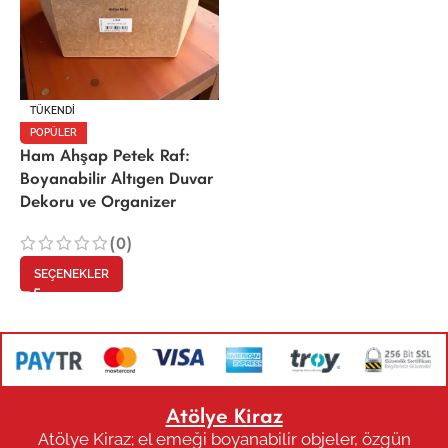
TÜKENDI
POPÜLER
Ham Ahşap Petek Raf:
Boyanabilir Altıgen Duvar
Dekoru ve Organizer
(0)
SEÇENEKLER
Atölye Kiraz
Atölye Kiraz; el emeği boyanabilir objeler, özgün