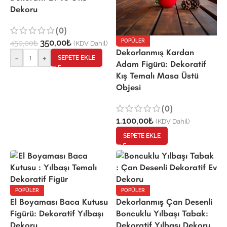
Dekoru
(0)
350,00
₺
POPÜLER
450,00
₺
(KDV Dahil)
Dekorlanmış Kardan
-
+
SEPETE EKLE
Adam Figürü: Dekoratif
Kış Temalı Masa Üstü
Objesi
(0)
1.100,00
₺
(KDV Dahil)
SEPETE EKLE
POPÜLER
POPÜLER
El Boyaması Baca Kutusu
Dekorlanmış Çan Desenli
Figürü: Dekoratif Yılbaşı
Boncuklu Yılbaşı Tabak:
Dekoru
Dekoratif Yılbaşı Dekoru