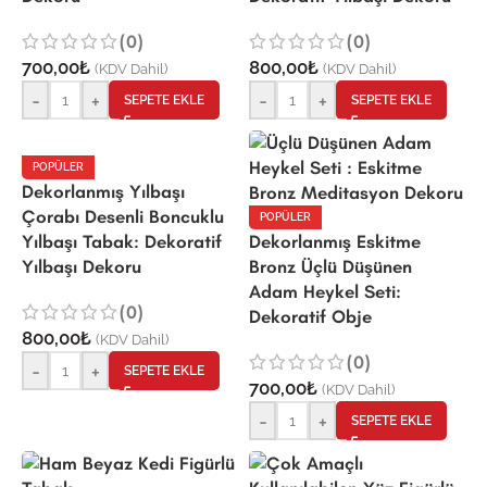
(0)
(0)
700,00
₺
800,00
₺
(KDV Dahil)
(KDV Dahil)
-
+
-
+
SEPETE EKLE
SEPETE EKLE
POPÜLER
Dekorlanmış Yılbaşı
Çorabı Desenli Boncuklu
POPÜLER
Yılbaşı Tabak: Dekoratif
Dekorlanmış Eskitme
Yılbaşı Dekoru
Bronz Üçlü Düşünen
Adam Heykel Seti:
(0)
Dekoratif Obje
800,00
₺
(KDV Dahil)
(0)
-
+
SEPETE EKLE
700,00
₺
(KDV Dahil)
-
+
SEPETE EKLE