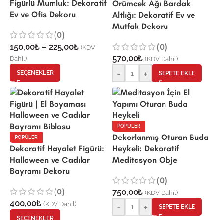
Figürlü Mumluk: Dekoratif
Örümcek Ağı Bardak
Ev ve Ofis Dekoru
Altlığı: Dekoratif Ev ve
Mutfak Dekoru
(0)
150,00
₺
–
225,00
₺
(0)
(KDV
570,00
₺
Dahil)
(KDV Dahil)
-
+
SEÇENEKLER
SEPETE EKLE
POPÜLER
Dekorlanmış Oturan Buda
POPÜLER
Dekoratif Hayalet Figürü:
Heykeli: Dekoratif
Halloween ve Cadılar
Meditasyon Obje
Bayramı Dekoru
(0)
(0)
750,00
₺
(KDV Dahil)
400,00
₺
(KDV Dahil)
-
+
SEPETE EKLE
SEÇENEKLER