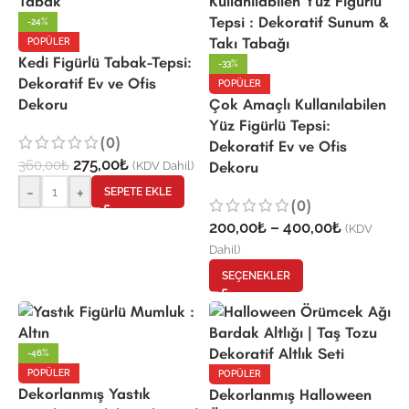
-24%
POPÜLER
Kedi Figürlü Tabak-Tepsi:
-33%
Dekoratif Ev ve Ofis
POPÜLER
Dekoru
Çok Amaçlı Kullanılabilen
Yüz Figürlü Tepsi:
(0)
Dekoratif Ev ve Ofis
275,00
₺
360,00
₺
(KDV Dahil)
Dekoru
-
+
SEPETE EKLE
(0)
200,00
₺
–
400,00
₺
(KDV
Dahil)
SEÇENEKLER
-46%
POPÜLER
POPÜLER
Dekorlanmış Yastık
Dekorlanmış Halloween