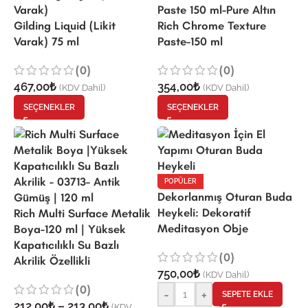
Gilding Liquid (Likit
Rich Chrome Texture
Varak) 75 ml
Paste-150 ml
(0)
(0)
467,00
₺
354,00
₺
(KDV Dahil)
(KDV Dahil)
SEÇENEKLER
SEÇENEKLER
POPÜLER
Dekorlanmış Oturan Buda
Heykeli: Dekoratif
Rich Multi Surface Metalik
Meditasyon Obje
Boya-120 ml | Yüksek
Kapatıcılıklı Su Bazlı
(0)
Akrilik Özellikli
750,00
₺
(KDV Dahil)
(0)
-
+
SEPETE EKLE
212,00
₺
–
213,00
₺
(KDV