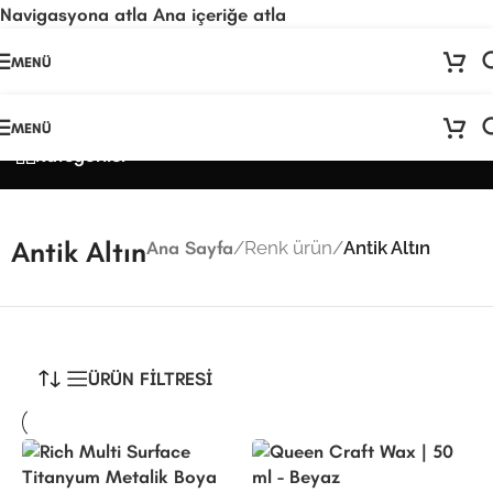
Navigasyona atla
Ana içeriğe atla
🚨
ÖNEMLİ DUYURU:
Sektörel sezon çalışma takvimimiz nedeniyle
24
MENÜ
Temmuz - 24 Ağustos
tarihleri arasında atölyemiz kapalıdır. 🛒
Sitemizden sipariş vermeye devam edebilirsiniz; tüm kargolarınız
25
Ağustos
itibarıyla sırayla kargolanacaktır. 🍒
MENÜ
Kategoriler
Antik Altın
Ana Sayfa
/
Renk ürün
/
Antik Altın
ÜRÜN FİLTRESİ