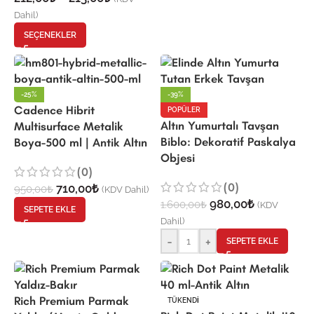
Dahil)
SEÇENEKLER
-25%
-39%
Cadence Hibrit
POPÜLER
Altın Yumurtalı Tavşan
Multisurface Metalik
Biblo: Dekoratif Paskalya
Boya-500 ml | Antik Altın
Objesi
(0)
(0)
710,00
₺
950,00
₺
(KDV Dahil)
980,00
₺
1.600,00
₺
(KDV
SEPETE EKLE
Dahil)
-
+
SEPETE EKLE
Rich Premium Parmak
TÜKENDI