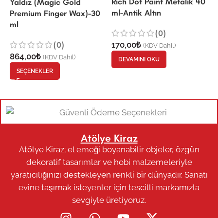
Rich Dot Paint Metalik 40
Yaldız (Magic Gold
ml-Antik Altın
Premium Finger Wax)-30
ml
(0)
(0)
170,00
₺
(KDV Dahil)
864,00
₺
(KDV Dahil)
DEVAMINI OKU
SEÇENEKLER
Atölye Kiraz
Atölye Kiraz; el emeği boyanabilir objeler, özgün
dekoratif tasarımlar ve hobi malzemeleriyle
yaratıcılığınızı destekleyen renkli bir dünyadır. Sanatı
evine taşımak isteyenler için tescilli markamızla
sevgiyle üretiyoruz.