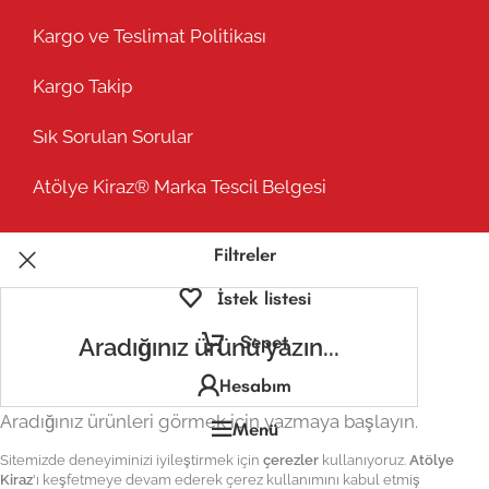
Kargo ve Teslimat Politikası
Kargo Takip
Sık Sorulan Sorular
Atölye Kiraz® Marka Tescil Belgesi
Filtreler
İstek listesi
Sepet
Hesabım
Aradığınız ürünleri görmek için yazmaya başlayın.
Menü
Sitemizde deneyiminizi iyileştirmek için
çerezler
kullanıyoruz.
Atölye
Kiraz
'ı keşfetmeye devam ederek çerez kullanımını kabul etmiş