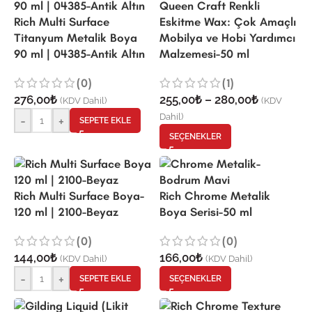
Queen Craft Renkli
Rich Multi Surface
Eskitme Wax: Çok Amaçlı
Titanyum Metalik Boya
Mobilya ve Hobi Yardımcı
90 ml | 04385-Antik Altın
Malzemesi-50 ml
(0)
(1)
276,00
₺
255,00
₺
–
280,00
₺
(KDV Dahil)
(KDV
Dahil)
-
+
SEPETE EKLE
SEÇENEKLER
Rich Multi Surface Boya-
Rich Chrome Metalik
120 ml | 2100-Beyaz
Boya Serisi-50 ml
(0)
(0)
144,00
₺
166,00
₺
(KDV Dahil)
(KDV Dahil)
-
+
SEPETE EKLE
SEÇENEKLER