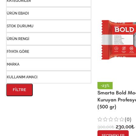
KATEGORILER
ÜRÜN EBADI
STOK DURUMU
ÜRÜN RENGI
FIYATA GÖRE
MARKA
KULLANIM AMACI
-23%
FILTRE
Smarta Bold Mode
Kuruyan Profesy
(500 gr)
(0)
230,00
₺
300,00
₺
SEÇENEKLER