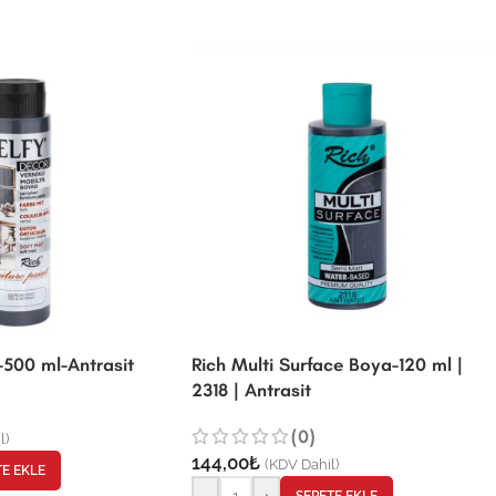
-500 ml-Antrasit
Rich Multi Surface Boya-120 ml |
2318 | Antrasit
(0)
l)
144,00
₺
(KDV Dahil)
TE EKLE
-
+