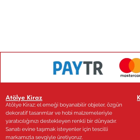
Atölye Kiraz
Atölye Kiraz; el emeği boyanabilir objeler, özgün
dekoratif tasarımlar ve hobi malzemeleriyle
yaratıcılığınızı destekleyen renkli bir dünyadır.
Sanatı evine taşımak isteyenler için tescilli
markamızla sevgiyle üretiyoruz.