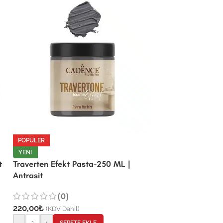
POPÜLER
YENI
t
Traverten Efekt Pasta-250 ML |
Antrasit
(0)
220,00
₺
(KDV Dahil)
-
+
SEPETE EKLE