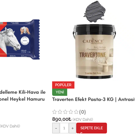
POPÜLER
lleme Kili-Hava ile
YENI
onel Heykel Hamuru
Traverten Efekt Pasta-3 KG | Antrasi
(0)
890,00
₺
(KDV Dahil)
(KDV Dahil)
-
+
SEPETE EKLE