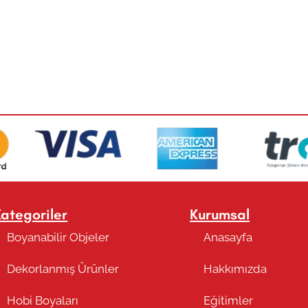
Kategoriler
Kurumsal
Boyanabilir Objeler
Anasayfa
Dekorlanmış Ürünler
Hakkımızda
Hobi Boyaları
Eğitimler