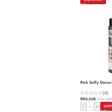
Rich Selfy Decor
(0)
860,00
₺
(KDV Dahi
-
+
SEPE