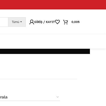
pariş vermeye devam edebilirsiniz; tüm kargolarınız
25
GIRIŞ / KAYIT
0,00
₺
Tümü
BILIR DEKORATIF OBJELER