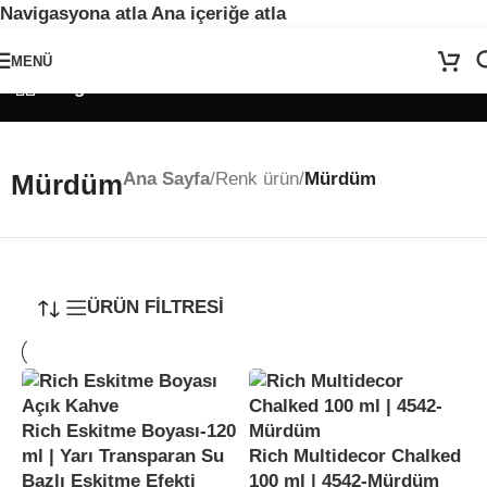
Navigasyona atla
Ana içeriğe atla
🚨
ÖNEMLİ DUYURU:
Sektörel sezon çalışma takvimimiz nedeniyle
24
MENÜ
Temmuz - 24 Ağustos
tarihleri arasında atölyemiz kapalıdır. 🛒
Kategoriler
Sitemizden sipariş vermeye devam edebilirsiniz; tüm kargolarınız
25
Ağustos
itibarıyla sırayla kargolanacaktır. 🍒
Mürdüm
Ana Sayfa
/
Renk ürün
/
Mürdüm
ÜRÜN FİLTRESİ
Rich Eskitme Boyası-120
ml | Yarı Transparan Su
Rich Multidecor Chalked
Bazlı Eskitme Efekti
100 ml | 4542-Mürdüm