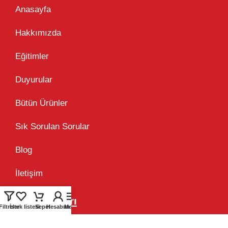
Anasayfa
Hakkımızda
Eğitimler
Duyurular
Bütün Ürünler
Sık Sorulan Sorular
Blog
İletişim
Bilgi Sayfaları
Filtreler
İstek listesi
Sepet
Hesabım
Menü
Mesafeli Satış Sözleşmesi