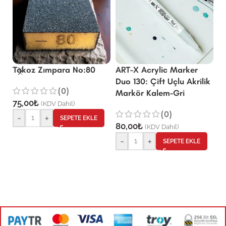
Takoz Zımpara No:80
ART-X Acrylic Marker
1
Duo 130: Çift Uçlu Akrilik
(0)
i
Markör Kalem-Gri
75,00
₺
G
(KDV Dahil)
(0)
-
+
SEPETE EKLE
80,00
₺
(KDV Dahil)
12
-
+
SEPETE EKLE