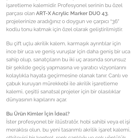
işaretleme kalemidir. Profesyonel serinin bu özel
parçası olan
ART-X Acrylic Marker DUO 43
,
projelerinize aradığınız o doygun ve çarpıcı “36”
kodlu tonu katmak için özel olarak geliştirilmiştir.
Bu çift uçlu akrilik kalem, karmaşık ayrıntılar için
ince bir uca ve geniş vuruşlar için daha geniş bir uca
sahip olup, sanatçıların bu iki uç arasında sorunsuz
bir şekilde geçiş yapmasına ve yaratıcı vizyonlarını
kolaylıkla hayata geçirmesine olanak tanır. Canlı ve
çabuk kuruyan mürekkebi ile akrilik işaretleme
kalemi, çeşitli sanatsal projeler için bir olasılıklar
dünyasının kapılarını açar.
Bu Ürün Kimler İçin İdeal?
İster profesyonel bir illüstratör, hobi sahibi veya el işi
meraklısı olun, bu yeni tasarımlı akrilik işaret kalemi,
etkileyici bir kontrol, renk canlılığı ve çok yönlülük