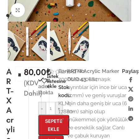
Büyütmek için tıklayın
A
80,00
₺
Barkod No:
ART-X Acrylic Marker
Paylaş
İstek
2000000420684
DUO 43
, karmaşık
R
12
listesine
(KDV
ekle
adet
Stok
ayrıntılar için ince bir uca
T-
Dahil)
stokta
kodu:
(1 mm) ve geniş vuruşlar
X
KLM-
için daha geniş bir uca (6
A
-
+
17880-
mm) sahip olup
cr
37
mükemmel çok yönlülük
SEPETE
yli
ve esneklik sağlar. Canlı
EKLE
ve çabuk kuruyan
c