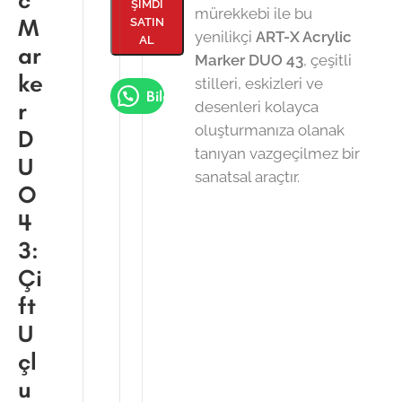
ŞIMDI
mürekkebi ile bu
M
SATIN
yenilikçi
ART-X Acrylic
AL
ar
Marker DUO 43
, çeşitli
ke
stilleri, eskizleri ve
Bilgi Al
r
desenleri kolayca
oluşturmanıza olanak
D
tanıyan vazgeçilmez bir
U
sanatsal araçtır.
O
4
3:
Çi
ft
U
çl
u