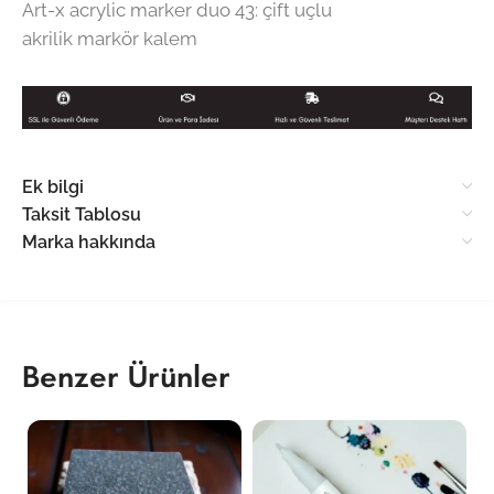
Art-x acrylic marker duo 43: çift uçlu
akrilik markör kalem
Ek bilgi
Taksit Tablosu
Marka hakkında
Benzer Ürünler