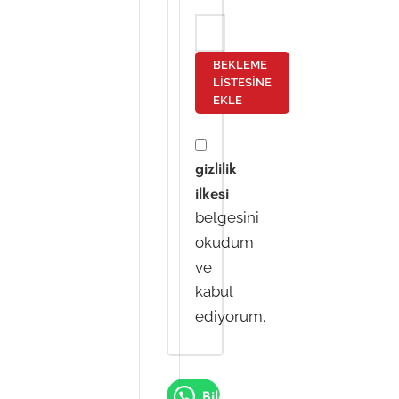
BEKLEME
LISTESINE
EKLE
gizlilik
ilkesi
belgesini
okudum
ve
kabul
ediyorum.
Bilgi Al