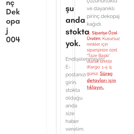
nç
çözünürlüklü
şu
ve dayanıklı
Dek
pirinç dekopaj
anda
opa
kağıdı.
j
stokta
⚠️
Siparişe Özel
004
Üretim:
Kusursuz
yok.
renkler için
siparişinize özel
“Taze Baskı”
Endişelenmeyin!
olarak üretilir
E-
(Kargo: 1-5 iş
Süreç
günü).
postanızı
detayları için
girin,
tıklayın.
stokta
olduğu
anda
size
haber
verelim.