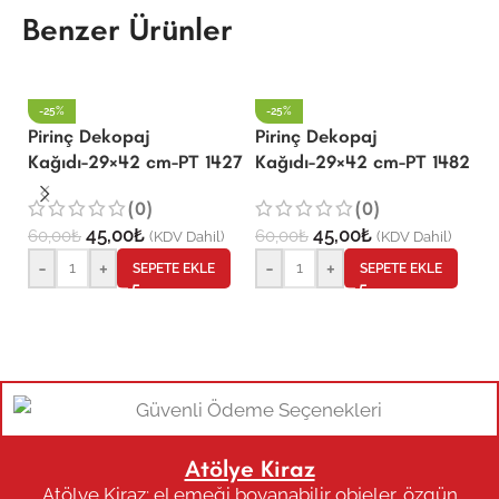
Benzer Ürünler
-25%
-25%
Pirinç Dekopaj
Pirinç Dekopaj
P
Kağıdı-29×42 cm-PT 1427
Kağıdı-29×42 cm-PT 1482
K
(0)
(0)
45,00
₺
45,00
₺
60,00
₺
60,00
₺
6
(KDV Dahil)
(KDV Dahil)
-
+
-
+
SEPETE EKLE
SEPETE EKLE
Atölye Kiraz
Atölye Kiraz; el emeği boyanabilir objeler, özgün