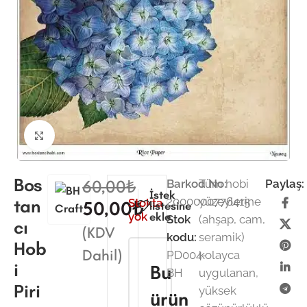
Büyütmek için tıklayın
Bos
60,00
₺
Barkod No:
Tüm hobi
Paylaş:
İstek
2000000776415
yüzeylerine
tan
Stokta
50,00
₺
listesine
yok
ekle
Stok
(ahşap, cam,
cı
(KDV
kodu:
seramik)
Hob
Dahil)
PD004-
kolayca
i
Bu
BH
uygulanan,
Piri
yüksek
ürün