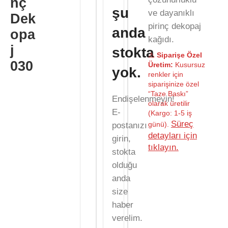
nç
şu
ve dayanıklı
Dek
pirinç dekopaj
anda
opa
kağıdı.
j
stokta
⚠️
Siparişe Özel
030
Üretim:
Kusursuz
yok.
renkler için
siparişinize özel
“Taze Baskı”
Endişelenmeyin!
olarak üretilir
E-
(Kargo: 1-5 iş
Süreç
günü).
postanızı
detayları için
girin,
tıklayın.
stokta
olduğu
anda
size
haber
verelim.