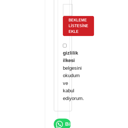
BEKLEME
LISTESINE
EKLE
gizlilik
ilkesi
belgesini
okudum
ve
kabul
ediyorum.
Bilgi Al