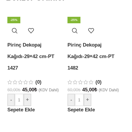
-25%
-25%
Pirinç Dekopaj
Pirinç Dekopaj
P
Kağıdı-29×42 cm-PT
Kağıdı-29×42 cm-PT
K
1427
1482
60
(0)
(0)
45,00
₺
45,00
₺
60,00
₺
60,00
₺
(KDV Dahil)
(KDV Dahil)
S
-
+
-
+
Sepete Ekle
Sepete Ekle