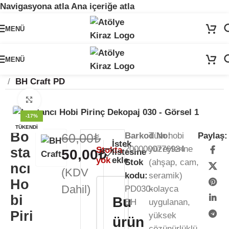
Navigasyona atla
Ana içeriğe atla
🚨
ÖNEMLİ DUYURU:
Sektörel sezon çalışma takvimimiz nedeniyle
24
MENÜ
Temmuz - 24 Ağustos
tarihleri arasında atölyemiz kapalıdır. 🛒
Sitemizden sipariş vermeye devam edebilirsiniz; tüm kargolarınız
25
Ağustos
itibarıyla sırayla kargolanacaktır. 🍒
MENÜ
Ana Sayfa
/
Kağıt Ürünleri
/
Pirinç Dekopaj Kağıdı
/
BH Craft PD
Büyütmek için tıklayın
-17%
TÜKENDI
Bo
60,00
₺
Barkod No:
Tüm hobi
Paylaş:
İstek
2000000776934
yüzeylerine
sta
Stokta
50,00
₺
listesine
yok
ekle
Stok
(ahşap, cam,
ncı
(KDV
kodu:
seramik)
Ho
Dahil)
PD030-
kolayca
bi
Bu
BH
uygulanan,
Piri
yüksek
ürün
çözünürlüklü