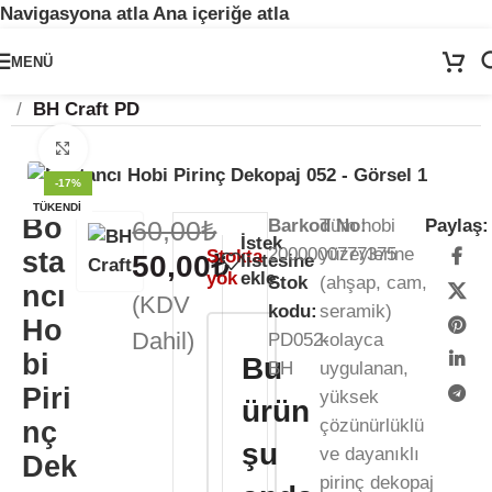
Navigasyona atla
Ana içeriğe atla
🚨
ÖNEMLİ DUYURU:
Sektörel sezon çalışma takvimimiz nedeniyle
24
MENÜ
Temmuz - 24 Ağustos
tarihleri arasında atölyemiz kapalıdır. 🛒
Ana Sayfa
/
Kağıt Ürünleri
/
Pirinç Dekopaj Kağıdı
Sitemizden sipariş vermeye devam edebilirsiniz; tüm kargolarınız
25
/
BH Craft PD
Ağustos
itibarıyla sırayla kargolanacaktır. 🍒
Büyütmek için tıklayın
-17%
TÜKENDI
Bo
60,00
₺
Barkod No:
Tüm hobi
Paylaş:
İstek
2000000777375
yüzeylerine
sta
Stokta
50,00
₺
listesine
yok
ekle
Stok
(ahşap, cam,
ncı
(KDV
kodu:
seramik)
Ho
Dahil)
PD052-
kolayca
bi
Bu
BH
uygulanan,
Piri
yüksek
ürün
çözünürlüklü
nç
şu
ve dayanıklı
Dek
pirinç dekopaj