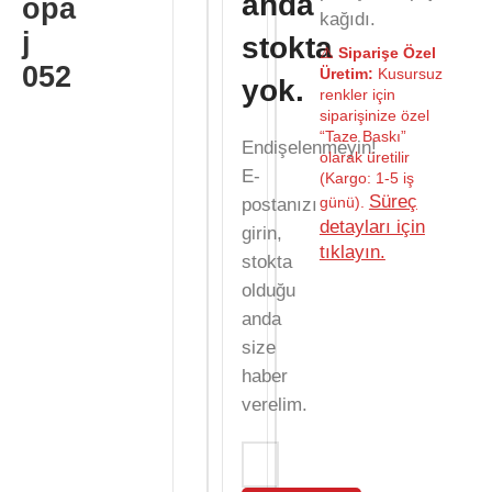
anda
opa
kağıdı.
j
stokta
⚠️
Siparişe Özel
052
Üretim:
Kusursuz
yok.
renkler için
siparişinize özel
“Taze Baskı”
Endişelenmeyin!
olarak üretilir
E-
(Kargo: 1-5 iş
Süreç
günü).
postanızı
detayları için
girin,
tıklayın.
stokta
olduğu
anda
size
haber
verelim.