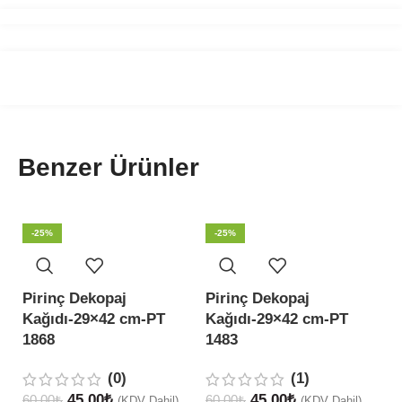
Benzer Ürünler
-25%
-25%
Pirinç Dekopaj
Pirinç Dekopaj
P
Kağıdı-29×42 cm-PT
Kağıdı-29×42 cm-PT
K
1868
1483
1
(0)
(1)
45,00
₺
45,00
₺
60,00
₺
60,00
₺
60
(KDV Dahil)
(KDV Dahil)