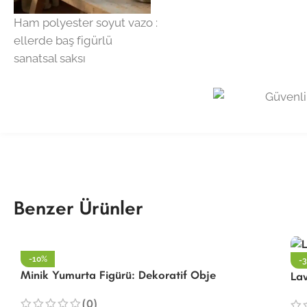
Ham polyester soyut vazo :
ellerde baş figürlü
sanatsal saksı
Benzer Ürünler
-10%
-
Minik Yumurta Figürü: Dekoratif Obje
Lav
(0)