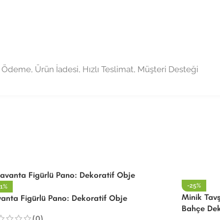
-25%
31%
Minik Tavş
anta Figürlü Pano: Dekoratif Obje
Bahçe De
(0)