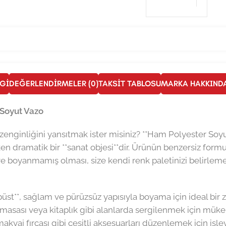
LGI
DEĞERLENDIRMELER (0)
TAKSIT TABLOSU
MARKA HAKKIND
 Soyut Vazo
ginliğini yansıtmak ister misiniz? **Ham Polyester Soyut
ken dramatik bir **sanat objesi**dir. Ürünün benzersiz form
m ve boyanmamış olması, size kendi renk paletinizi belirlem
üst**, sağlam ve pürüzsüz yapısıyla boyama için ideal bir ze
ma masası veya kitaplık gibi alanlarda sergilenmek için mük
yaj fırçası gibi çeşitli aksesuarları düzenlemek için işlevsel