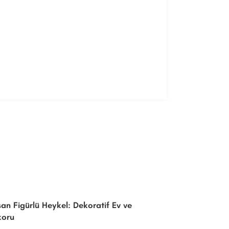
Kahve Seven Kurb
Bahçe Dekoru
an Figürlü Heykel: Dekoratif Ev ve
koru
(0)