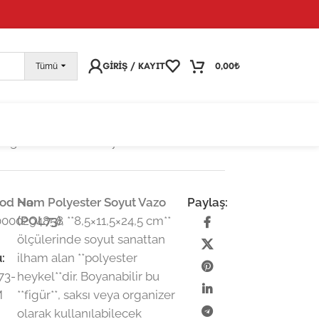
pariş vermeye devam edebilirsiniz; tüm kargolarınız
25
GIRIŞ / KAYIT
0,00
₺
Tümü
 Figürlü Dekoratif Soyut Vazo: Ellerde
od No:
Ham Polyester Soyut Vazo
Paylaş:
0000294858
(POL73)
, **8,5×11,5×24,5 cm**
ölçülerinde soyut sanattan
:
ilham alan **polyester
73-
heykel**dir. Boyanabilir bu
M
**figür**, saksı veya organizer
olarak kullanılabilecek