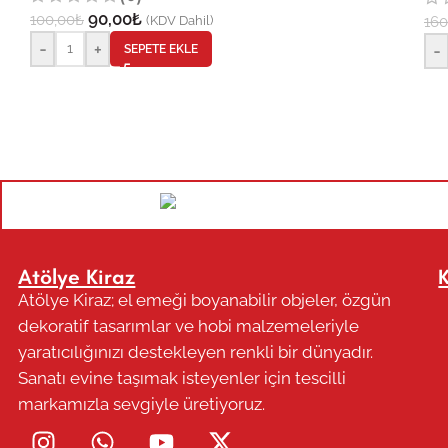
90,00
₺
100,00
₺
(KDV Dahil)
160
-
+
-
SEPETE EKLE
Atölye Kiraz
Atölye Kiraz; el emeği boyanabilir objeler, özgün
dekoratif tasarımlar ve hobi malzemeleriyle
yaratıcılığınızı destekleyen renkli bir dünyadır.
Sanatı evine taşımak isteyenler için tescilli
markamızla sevgiyle üretiyoruz.