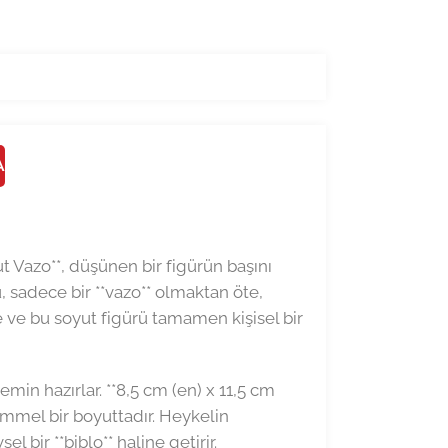
A
 Vazo**, düşünen bir figürün başını
u, sadece bir **vazo** olmaktan öte,
e ve bu soyut figürü tamamen kişisel bir
min hazırlar. **8,5 cm (en) x 11,5 cm
emmel bir boyuttadır. Heykelin
 bir **biblo** haline getirir.