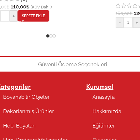
110,00
₺
,00
₺
(KDV Dahil)
12
160,00
₺
+
SEPETE EKLE
-
+
Kategoriler
Kurumsal
Boyanabilir Objeler
Anasayfa
Dekorlanmış Ürünler
Hakkımızda
Hobi Boyaları
Eğitimler