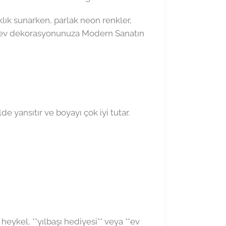
ıklık sunarken, parlak neon renkler,
**, ev dekorasyonunuza Modern Sanatın
yansıtır ve boyayı çok iyi tutar.
 heykel, **yılbaşı hediyesi** veya **ev