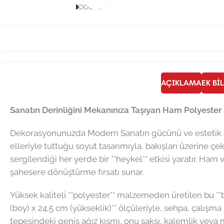
AÇIKLAMA
EK BI
Sanatın Derinliğini Mekanınıza Taşıyan Ham Polyester
Dekorasyonunuzda Modern Sanatın gücünü ve estetik zen
elleriyle tuttuğu soyut tasarımıyla, bakışları üzerine çe
sergilendiği her yerde bir **heykel** etkisi yaratır. Ha
şahesere dönüştürme fırsatı sunar.
Yüksek kaliteli **polyester** malzemeden üretilen bu **b
(boy) x 24,5 cm (yükseklik)** ölçüleriyle, sehpa, çalış
tepesindeki geniş ağız kısmı, onu saksı, kalemlik veya mak