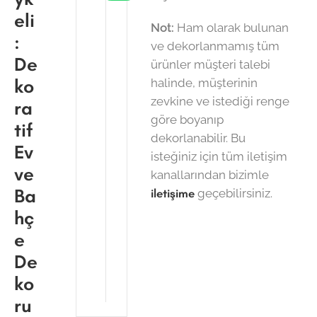
eli
Not:
Ham olarak bulunan
:
ve dekorlanmamış tüm
De
ürünler müşteri talebi
ko
halinde, müşterinin
zevkine ve istediği renge
ra
göre boyanıp
tif
dekorlanabilir. Bu
Ev
isteğiniz için tüm iletişim
ve
kanallarından bizimle
Ba
iletişime
geçebilirsiniz.
hç
e
De
ko
ru