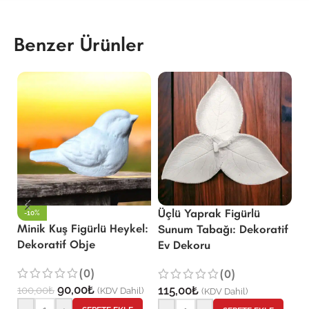
Benzer Ürünler
Üçlü Yaprak Figürlü
-10%
Minik Kuş Figürlü Heykel:
Sü
Sunum Tabağı: Dekoratif
Dekoratif Obje
D
Ev Dekoru
(0)
(0)
90,00
₺
115,00
₺
100,00
₺
18
(KDV Dahil)
(KDV Dahil)