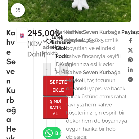
Büyütmek için tıklayın
Ka
245,00
₺
Barkod No:
Kahve Seven Kurbağa
Paylaş
İstek
2000000224985
Heykeli
, 15x8x5 cm’lik
hv
4
listesine
(KDV
ekle
adet
Stok
boyutları ve elindeki
e
Dahil)
stokta
kodu:
kahve fincanıyla keyifli
Se
DK083-
anlarınıza eşlik eder.
ve
-
+
MMR
Kahve Seven Kurbağa
n
Heykeli
, taş tozunun
SEPETE
Ku
dayanıklı yapısı ve bacak
EKLE
bacak üstüne atmış rahat
rb
ŞIMDI
tavrıyla hem kahve
ağ
SATIN
köşeleriniz için esprili bir
AL
a
dekor hem de boyamaya
He
uygun harika bir hobi
Bilgi Al
yk
objesidir.