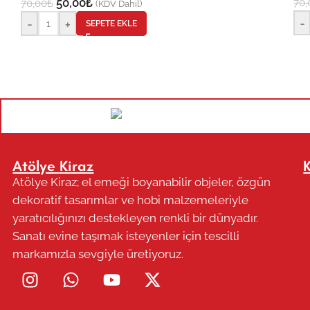
50,00
₺
70,
70,00
₺
(KDV Dahil)
-
-
+
SEPETE EKLE
Atölye Kiraz
Atölye Kiraz; el emeği boyanabilir objeler, özgün
dekoratif tasarımlar ve hobi malzemeleriyle
yaratıcılığınızı destekleyen renkli bir dünyadır.
Sanatı evine taşımak isteyenler için tescilli
markamızla sevgiyle üretiyoruz.