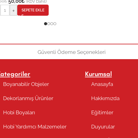
50,00
₺
00
₺
(KDV Dahil)
+
SEPETE EKLE
Kategoriler
Kurumsal
Boyanabilir Objeler
Anasayfa
Dekorlanmış Ürünler
Hakkımızda
Hobi Boyaları
Eğitimler
Hobi Yardımcı Malzemeler
Duyurular