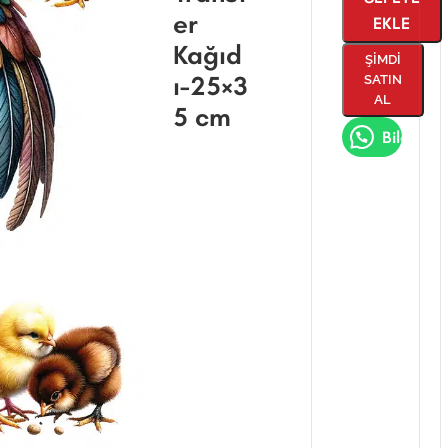
er
EKLE
Kağıd
ŞIMDI
ı-25×3
SATIN
AL
5 cm
Bilgi Al