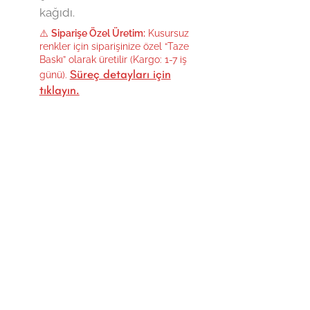
kağıdı.
⚠️
Siparişe Özel Üretim:
Kusursuz
renkler için siparişinize özel “Taze
Baskı” olarak üretilir (Kargo: 1-7 iş
Süreç detayları için
günü).
tıklayın.