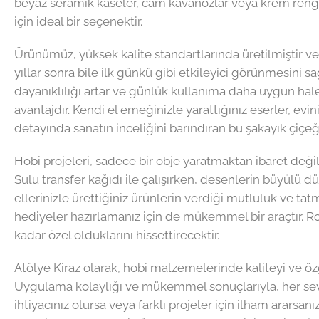
beyaz seramik kaseler, cam kavanozlar veya krem rengi m
için ideal bir seçenektir.
Ürünümüz, yüksek kalite standartlarında üretilmiştir ve 
yıllar sonra bile ilk günkü gibi etkileyici görünmesini
dayanıklılığı artar ve günlük kullanıma daha uygun hale g
avantajdır. Kendi el emeğinizle yarattığınız eserler, evin
detayında sanatın inceliğini barındıran bu şakayık çiçeğ
Hobi projeleri, sadece bir obje yaratmaktan ibaret değild
Sulu transfer kağıdı ile çalışırken, desenlerin büyülü d
ellerinizle ürettiğiniz ürünlerin verdiği mutluluk ve ta
hediyeler hazırlamanız için de mükemmel bir araçtır. Ro
kadar özel olduklarını hissettirecektir.
Atölye Kiraz olarak, hobi malzemelerinde kaliteyi ve öz
Uygulama kolaylığı ve mükemmel sonuçlarıyla, her seviye
ihtiyacınız olursa veya farklı projeler için ilham ararsa