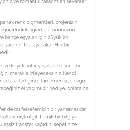
y chic ve romantik tasarımları sevenler
 parlak renk pigmentleri, projenizin
ile güçlendirildiğinde, ürününüzün
ve bahçe eşyaları için büyük bir
e takdirini toplayacaktır. Her bir
edir.
ze keyifli anlar yaşatan bir süreçtir.
eğini merakla izleyeceksiniz. Kendi
kendi tasarladığınız, tamamen size özgü
eceğiniz el yapımı bir hediye, onlara ne
er de bu felsefemizin bir yansımasıdır.
lanımıyla ilgili teknik bir bilgiye
u eşsiz transfer kağıdını sepetinize