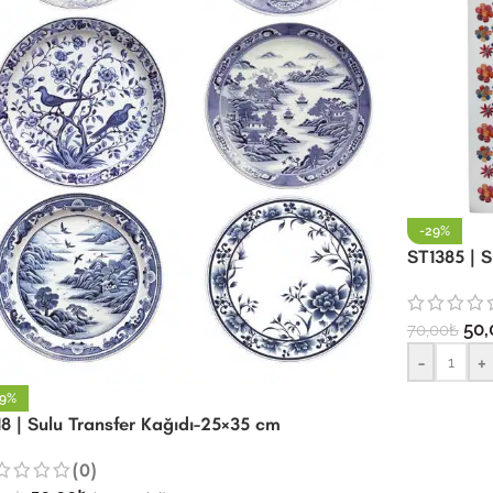
-29%
ST1385 | 
50,
70,00
₺
-
+
29%
8 | Sulu Transfer Kağıdı-25×35 cm
(0)