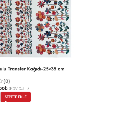
Sulu Transfer Kağıdı-25×35 cm
(0)
00
₺
(KDV Dahil)
SEPETE EKLE
-29%
ST920 | Sulu Tra
(0)