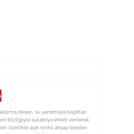
A
 basılmış desen, su yardımıyla kağıttan
ri titizliğiyle suluboya efekti verilerek
r, özellikle açık renkli ahşap tepsiler,