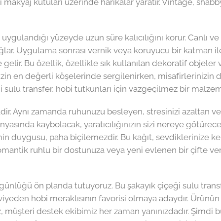
akyaj kutuları üzerinde harikalar yaratır. Vintage, shabb
uygulandığı yüzeyde uzun süre kalıcılığını korur. Canlı ve
 sağlar. Uygulama sonrası vernik veya koruyucu bir katman 
elir. Bu özellik, özellikle sık kullanılan dekoratif objeler 
izin en değerli köşelerinde sergilenirken, misafirlerinizin d
i sulu transfer, hobi tutkunları için vazgeçilmez bir malzem
ir. Aynı zamanda ruhunuzu besleyen, stresinizi azaltan ve si
ünyasında kaybolacak, yaratıcılığınızın sizi nereye götürec
tmin duygusu, paha biçilemezdir. Bu kağıt, sevdiklerinize 
mantik ruhlu bir dostunuza veya yeni evlenen bir çifte ver
günlüğü ön planda tutuyoruz. Bu şakayık çiçeği sulu transf
den hobi meraklısının favorisi olmaya adaydır. Ürünün kul
nız, müşteri destek ekibimiz her zaman yanınızdadır. Şimdi b