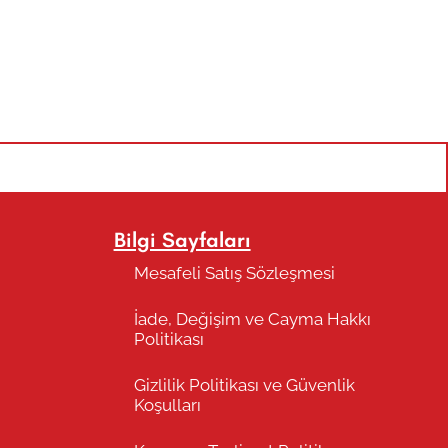
50,00
₺
70,00
₺
(KD
-
+
SEPET
Bilgi Sayfaları
Mesafeli Satış Sözleşmesi
İade, Değişim ve Cayma Hakkı
Politikası
Gizlilik Politikası ve Güvenlik
Koşulları