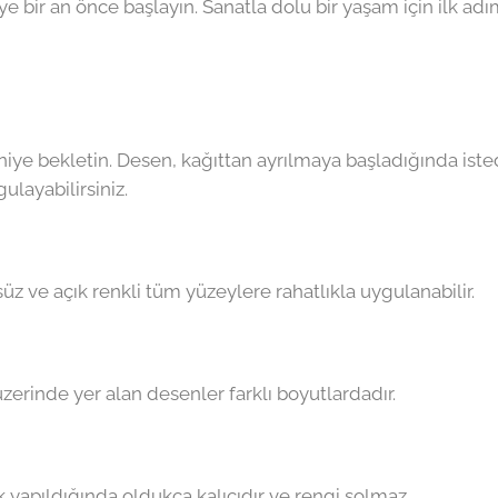
e bir an önce başlayın. Sanatla dolu bir yaşam için ilk adım
saniye bekletin. Desen, kağıttan ayrılmaya başladığında ist
ulayabilirsiniz.
z ve açık renkli tüm yüzeylere rahatlıkla uygulanabilir.
üzerinde yer alan desenler farklı boyutlardadır.
yapıldığında oldukça kalıcıdır ve rengi solmaz.