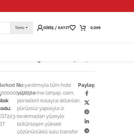
pariş vermeye devam edebilirsiniz; tüm kargolarınız
25
GIRIŞ / KAYIT
0,00
₺
Tümü
Sulu Transfer Kağıtları
/
KST223 | Koyu
Barkod No:
Su yardımıyla tüm hobi
Paylaş:
2000000458724
yüzeylerine (ahşap, cam,
e
Stok
porselen) kolayca aktarılan,
kodu:
pürüzsüz yapısıyla iz
KST223-
bırakmadan yüzeyle
İST
bütünleşen yüksek
çözünürlüklü sulu transfer