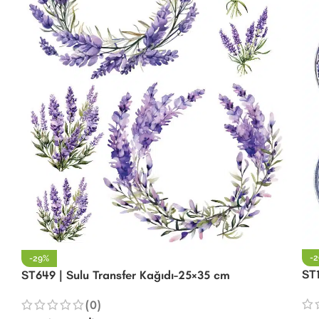
-
-29%
ST1
ST649 | Sulu Transfer Kağıdı-25×35 cm
(0)