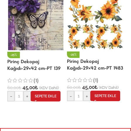
P
K
-25%
-25%
Pirinç Dekopaj
Pirinç Dekopaj
6
Kağıdı-29×42 cm-PT 1483
Kağıdı-29×42 cm-PT 139
(1)
(1)
45,00
₺
45,00
₺
60,00
₺
60,00
₺
(KDV Dahil)
(KDV Dahil)
-
+
-
+
SEPETE EKLE
SEPETE EKLE