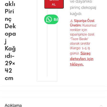
ve dayanıklı
aklı
AL
pirinç dekopaj
Piri
kağıdı.
nç
Bilgi Al
⚠️
Siparişe Özel
Dek
Üretim:
Kusursuz
renkler için
opa
siparişinize özel
j
“Taze Baskı”
olarak üretilir
Kağ
(Kargo: 1-5 iş
Süreç
günü).
ıdı-
detayları için
29×
tıklayın.
42
cm
Açıklama