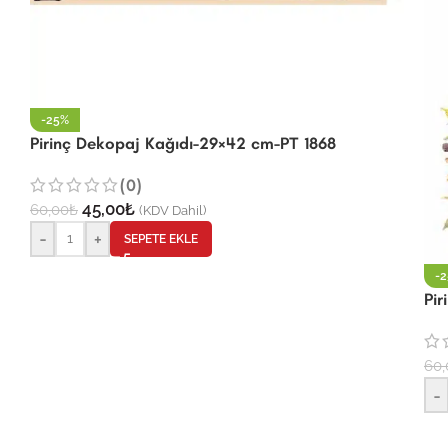
-25%
Pirinç Dekopaj Kağıdı-29×42 cm-PT 1868
(0)
45,00
₺
60,00
₺
(KDV Dahil)
-
+
SEPETE EKLE
-
Pi
60,
-