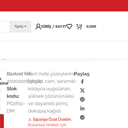
pariş vermeye devam edebilirsiniz; tüm kargolarınız
25
GIRIŞ / KAYIT
0,00
₺
Tümü
ı 30×42 cm
Barkod No:
Tüm hobi yüzeylerine
Paylaş:
k
2000000652580
(ahşap, cam, seramik)
esine
Stok
kolayca uygulanan,
kodu:
yüksek çözünürlüklü
PD2611-
ve dayanıklı pirinç
DM
dekopaj kağıdı.
⚠️
Siparişe Özel Üretim:
Kusursuz renkler için