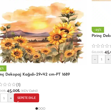
-25%
Pirinç De
45,
60,00
₺
-
+
25%
rinç Dekopaj Kağıdı-29×42 cm-PT 1689
(1)
45,00
₺
00
₺
(KDV Dahil)
+
SEPETE EKLE