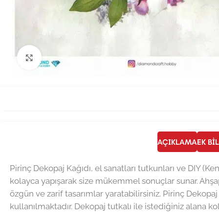
Büyütmek için tıklayın
AÇIKLAMA
EK BI
Pirinç Dekopaj Kağıdı, el sanatları tutkunları ve DIY (Ke
kolayca yapışarak size mükemmel sonuçlar sunar. Ahşap
özgün ve zarif tasarımlar yaratabilirsiniz. Pirinç Dekopaj
kullanılmaktadır. Dekopaj tutkalı ile istediğiniz alana ko