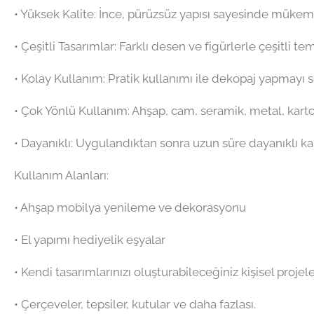
•⁠ ⁠Yüksek Kalite: İnce, pürüzsüz yapısı sayesinde mük
•⁠ ⁠Çeşitli Tasarımlar: Farklı desen ve figürlerle çeşitli t
•⁠ ⁠Kolay Kullanım: Pratik kullanımı ile dekopaj yapmayı
•⁠ ⁠Çok Yönlü Kullanım: Ahşap, cam, seramik, metal, kart
•⁠ ⁠Dayanıklı: Uygulandıktan sonra uzun süre dayanıklı kal
Kullanım Alanları:
•⁠ ⁠Ahşap mobilya yenileme ve dekorasyonu
•⁠ ⁠El yapımı hediyelik eşyalar
•⁠ ⁠Kendi tasarımlarınızı oluşturabileceğiniz kişisel projel
•⁠ ⁠Çerçeveler, tepsiler, kutular ve daha fazlası.