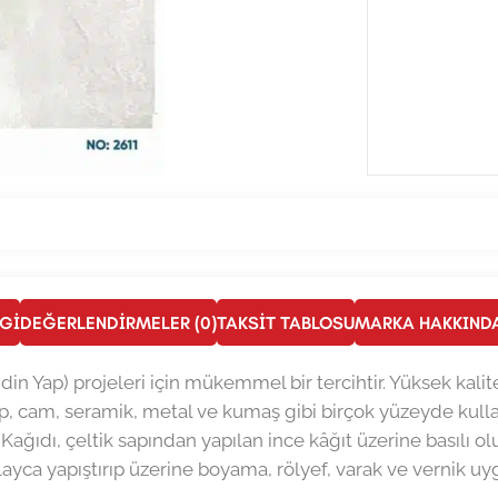
LGI
DEĞERLENDIRMELER (0)
TAKSIT TABLOSU
MARKA HAKKIND
ndin Yap) projeleri için mükemmel bir tercihtir. Yüksek kalit
, cam, seramik, metal ve kumaş gibi birçok yüzeyde kullan
 Kağıdı, çeltik sapından yapılan ince kâğıt üzerine basılı ol
layca yapıştırıp üzerine boyama, rölyef, varak ve vernik uygu