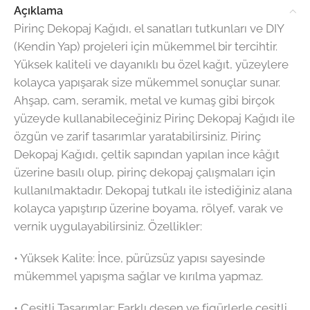
Açıklama
Pirinç Dekopaj Kağıdı, el sanatları tutkunları ve DIY
(Kendin Yap) projeleri için mükemmel bir tercihtir.
Yüksek kaliteli ve dayanıklı bu özel kağıt, yüzeylere
kolayca yapışarak size mükemmel sonuçlar sunar.
Ahşap, cam, seramik, metal ve kumaş gibi birçok
yüzeyde kullanabileceğiniz Pirinç Dekopaj Kağıdı ile
özgün ve zarif tasarımlar yaratabilirsiniz. Pirinç
Dekopaj Kağıdı, çeltik sapından yapılan ince kâğıt
üzerine basılı olup, pirinç dekopaj çalışmaları için
kullanılmaktadır. Dekopaj tutkalı ile istediğiniz alana
kolayca yapıştırıp üzerine boyama, rölyef, varak ve
vernik uygulayabilirsiniz. Özellikler:
•⁠ ⁠Yüksek Kalite: İnce, pürüzsüz yapısı sayesinde
mükemmel yapışma sağlar ve kırılma yapmaz.
•⁠ ⁠Çeşitli Tasarımlar: Farklı desen ve figürlerle çeşitli