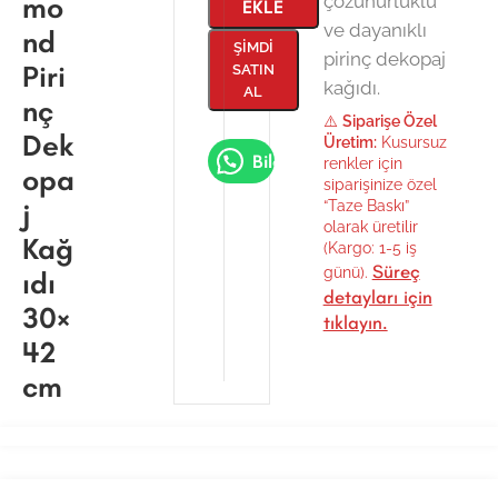
mo
çözünürlüklü
EKLE
ve dayanıklı
nd
ŞIMDI
pirinç dekopaj
Piri
SATIN
kağıdı.
AL
nç
⚠️
Siparişe Özel
Dek
Üretim:
Kusursuz
Bilgi Al
renkler için
opa
siparişinize özel
j
“Taze Baskı”
olarak üretilir
Kağ
(Kargo: 1-5 iş
Süreç
günü).
ıdı
detayları için
30×
tıklayın.
42
cm