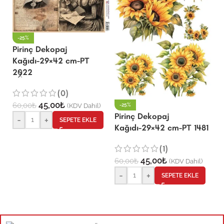
-25%
Pirinç Dekopaj
Kağıdı-29×42 cm-PT
2022
P
K
(0)
45,00
₺
60,00
₺
(KDV Dahil)
-25%
Pirinç Dekopaj
-
+
6
SEPETE EKLE
Kağıdı-29×42 cm-PT 1481
(1)
45,00
₺
60,00
₺
(KDV Dahil)
-
+
SEPETE EKLE