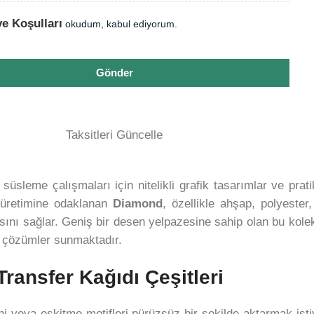
ve Koşulları
okudum, kabul ediyorum.
Gönder
Taksitleri Güncelle
üsleme çalışmaları için nitelikli grafik tasarımlar ve prati
ı üretimine odaklanan
Diamond
, özellikle ahşap, polyester
nı sağlar. Geniş bir desen yelpazesine sahip olan bu koleks
el çözümler sunmaktadır.
ransfer Kağıdı Çeşitleri
ini veya eskitme motifleri pürüzsüz bir şekilde aktarmak ist