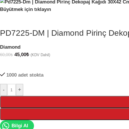
Büyütmek için tıklayın
PD7225-DM | Diamond Pirinç Deko
Diamond
45,00
₺
60,00
₺
(KDV Dahil)
1000 adet stokta
-
+
Bilgi Al