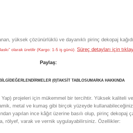
an, yüksek çözünürlüklü ve dayanıklı pirinç dekopaj kağıdı
Süreç detayları için tıklay
askı” olarak üretilir (Kargo: 1-5 iş günü).
Paylaş:
BILGI
DEĞERLENDIRMELER (0)
TAKSIT TABLOSU
MARKA HAKKINDA
 Yap) projeleri için mükemmel bir tercihtir. Yüksek kaliteli 
k, metal ve kumaş gibi birçok yüzeyde kullanabileceğiniz P
ından yapılan ince kâğıt üzerine basılı olup, pirinç dekopaj ç
a, rölyef, varak ve vernik uygulayabilirsiniz. Özellikler: