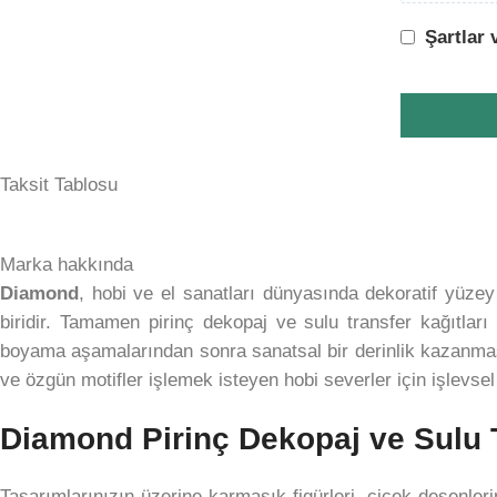
Şartlar 
Taksit Tablosu
Marka hakkında
Diamond
, hobi ve el sanatları dünyasında dekoratif yüzey s
biridir. Tamamen pirinç dekopaj ve sulu transfer kağıtlar
boyama aşamalarından sonra sanatsal bir derinlik kazanması
ve özgün motifler işlemek isteyen hobi severler için işlevs
Diamond Pirinç Dekopaj ve Sulu T
Tasarımlarınızın üzerine karmaşık figürleri, çiçek desenler