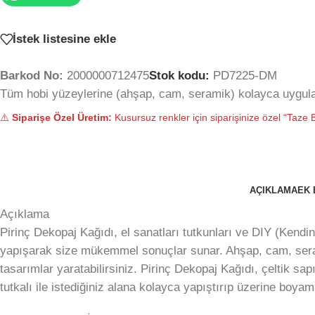
İstek listesine ekle
Barkod No:
2000000712475
Stok kodu:
PD7225-DM
Tüm hobi yüzeylerine (ahşap, cam, seramik) kolayca uygulan
⚠️
Siparişe Özel Üretim:
Kusursuz renkler için siparişinize özel “Taze B
AÇIKLAMA
EK 
Açıklama
Pirinç Dekopaj Kağıdı, el sanatları tutkunları ve DIY (Kendin
yapışarak size mükemmel sonuçlar sunar. Ahşap, cam, serami
tasarımlar yaratabilirsiniz. Pirinç Dekopaj Kağıdı, çeltik sap
tutkalı ile istediğiniz alana kolayca yapıştırıp üzerine boyam