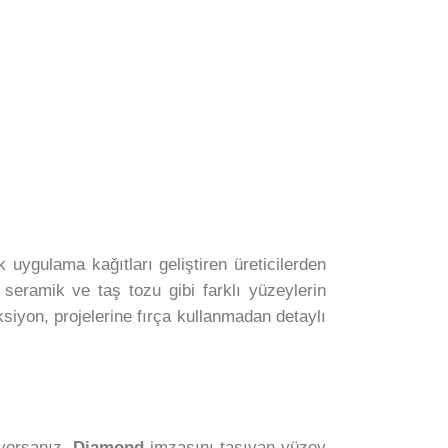
k uygulama kağıtları geliştiren üreticilerden
, seramik ve taş tozu gibi farklı yüzeylerin
iyon, projelerine fırça kullanmadan detaylı
iyorsanız,
Diamond
imzasını taşıyan yüzey