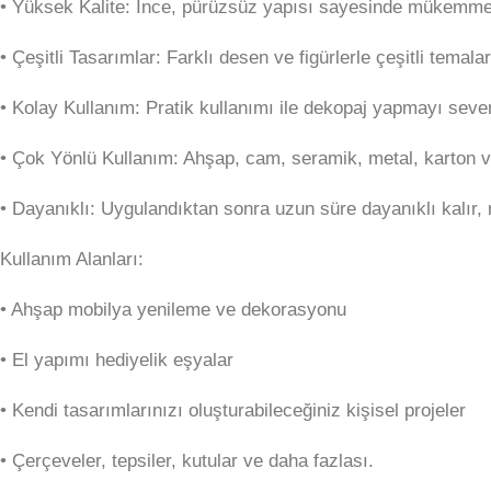
•⁠ ⁠Yüksek Kalite: İnce, pürüzsüz yapısı sayesinde mükemm
•⁠ ⁠Çeşitli Tasarımlar: Farklı desen ve figürlerle çeşitli temal
•⁠ ⁠Kolay Kullanım: Pratik kullanımı ile dekopaj yapmayı seve
•⁠ ⁠Çok Yönlü Kullanım: Ahşap, cam, seramik, metal, karton v
•⁠ ⁠Dayanıklı: Uygulandıktan sonra uzun süre dayanıklı kalır,
Kullanım Alanları:
•⁠ ⁠Ahşap mobilya yenileme ve dekorasyonu
•⁠ ⁠El yapımı hediyelik eşyalar
•⁠ ⁠Kendi tasarımlarınızı oluşturabileceğiniz kişisel projeler
•⁠ ⁠Çerçeveler, tepsiler, kutular ve daha fazlası.