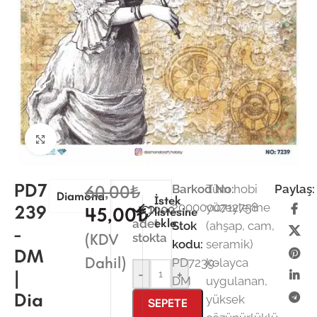
Büyütmek için tıklayın
PD7
60,00
₺
Barkod No:
Tüm hobi
Paylaş:
Diamond
İstek
2000000712758
yüzeylerine
239
1000
45,00
₺
listesine
ekle
adet
Stok
(ahşap, cam,
-
(KDV
stokta
kodu:
seramik)
DM
Dahil)
PD7239-
kolayca
|
-
+
DM
uygulanan,
Dia
yüksek
SEPETE