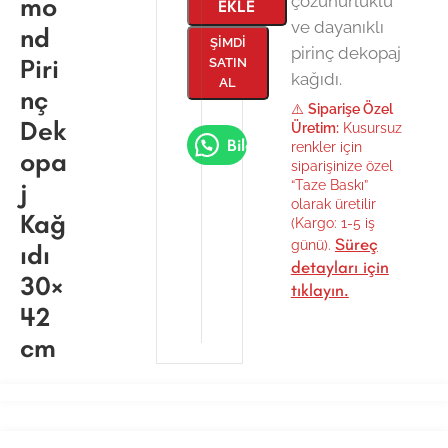
mo
çözünürlüklü
EKLE
ve dayanıklı
nd
ŞIMDI
pirinç dekopaj
Piri
SATIN
kağıdı.
AL
nç
⚠️
Siparişe Özel
Dek
Üretim:
Kusursuz
Bilgi Al
renkler için
opa
siparişinize özel
j
“Taze Baskı”
olarak üretilir
Kağ
(Kargo: 1-5 iş
Süreç
günü).
ıdı
detayları için
30×
tıklayın.
42
cm