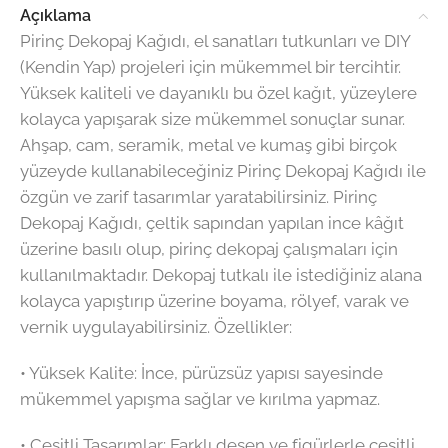
Açıklama
Pirinç Dekopaj Kağıdı, el sanatları tutkunları ve DIY
(Kendin Yap) projeleri için mükemmel bir tercihtir.
Yüksek kaliteli ve dayanıklı bu özel kağıt, yüzeylere
kolayca yapışarak size mükemmel sonuçlar sunar.
Ahşap, cam, seramik, metal ve kumaş gibi birçok
yüzeyde kullanabileceğiniz Pirinç Dekopaj Kağıdı ile
özgün ve zarif tasarımlar yaratabilirsiniz. Pirinç
Dekopaj Kağıdı, çeltik sapından yapılan ince kâğıt
üzerine basılı olup, pirinç dekopaj çalışmaları için
kullanılmaktadır. Dekopaj tutkalı ile istediğiniz alana
kolayca yapıştırıp üzerine boyama, rölyef, varak ve
vernik uygulayabilirsiniz. Özellikler:
•⁠ ⁠Yüksek Kalite: İnce, pürüzsüz yapısı sayesinde
mükemmel yapışma sağlar ve kırılma yapmaz.
•⁠ ⁠Çeşitli Tasarımlar: Farklı desen ve figürlerle çeşitli