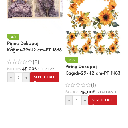
-25%
Pirinç Dekopaj
P
Kağıdı-29×42 cm-PT 1868
K
-25%
(0)
Pirinç Dekopaj
45,00
₺
60,00
₺
6
(KDV Dahil)
Kağıdı-29×42 cm-PT 1483
-
+
SEPETE EKLE
(1)
45,00
₺
60,00
₺
(KDV Dahil)
-
+
SEPETE EKLE