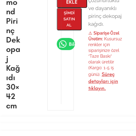
mo
çözünürlüklü
EKLE
ve dayanıklı
nd
ŞIMDI
pirinç dekopaj
Piri
SATIN
kağıdı.
AL
nç
⚠️
Siparişe Özel
Dek
Üretim:
Kusursuz
Bilgi Al
renkler için
opa
siparişinize özel
j
“Taze Baskı”
olarak üretilir
Kağ
(Kargo: 1-5 iş
Süreç
günü).
ıdı
detayları için
30×
tıklayın.
42
cm