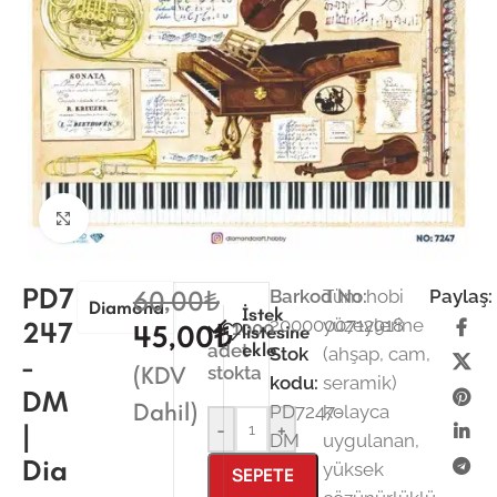
Büyütmek için tıklayın
PD7
60,00
₺
Barkod No:
Tüm hobi
Paylaş:
Diamond
İstek
2000000712918
yüzeylerine
247
1000
45,00
₺
listesine
ekle
adet
Stok
(ahşap, cam,
-
(KDV
stokta
kodu:
seramik)
DM
Dahil)
PD7247-
kolayca
|
-
+
DM
uygulanan,
Dia
yüksek
SEPETE