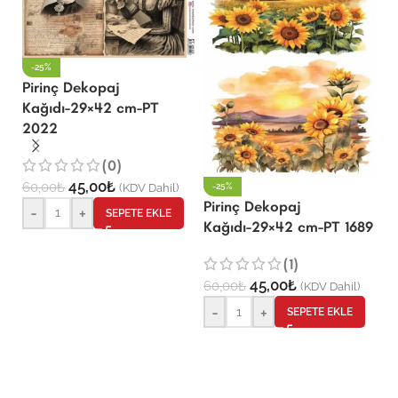
-25%
Pirinç Dekopaj
Kağıdı-29×42 cm-PT
2022
P
K
(0)
45,00
₺
60,00
₺
(KDV Dahil)
-25%
Pirinç Dekopaj
-
+
6
SEPETE EKLE
Kağıdı-29×42 cm-PT 1689
(1)
45,00
₺
60,00
₺
(KDV Dahil)
-
+
SEPETE EKLE