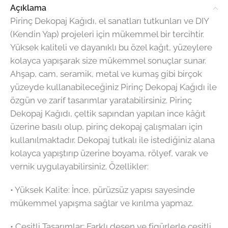
Açıklama
Pirinç Dekopaj Kağıdı, el sanatları tutkunları ve DIY
(Kendin Yap) projeleri için mükemmel bir tercihtir.
Yüksek kaliteli ve dayanıklı bu özel kağıt, yüzeylere
kolayca yapışarak size mükemmel sonuçlar sunar.
Ahşap, cam, seramik, metal ve kumaş gibi birçok
yüzeyde kullanabileceğiniz Pirinç Dekopaj Kağıdı ile
özgün ve zarif tasarımlar yaratabilirsiniz. Pirinç
Dekopaj Kağıdı, çeltik sapından yapılan ince kâğıt
üzerine basılı olup, pirinç dekopaj çalışmaları için
kullanılmaktadır. Dekopaj tutkalı ile istediğiniz alana
kolayca yapıştırıp üzerine boyama, rölyef, varak ve
vernik uygulayabilirsiniz. Özellikler:
•⁠ ⁠Yüksek Kalite: İnce, pürüzsüz yapısı sayesinde
mükemmel yapışma sağlar ve kırılma yapmaz.
•⁠ ⁠Çeşitli Tasarımlar: Farklı desen ve figürlerle çeşitli