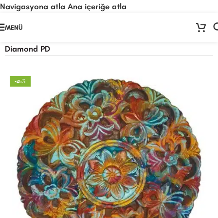
Navigasyona atla
Ana içeriğe atla
🚨
ÖNEMLİ DUYURU:
Sektörel sezon çalışma takvimimiz nedeniyle
24
MENÜ
Temmuz - 24 Ağustos
tarihleri arasında atölyemiz kapalıdır. 🛒
Ana Sayfa
/
Kağıt Ürünleri
/
Pirinç Dekopaj Kağıdı
/
Sitemizden sipariş vermeye devam edebilirsiniz; tüm kargolarınız
25
Diamond PD
Ağustos
itibarıyla sırayla kargolanacaktır. 🍒
-25%