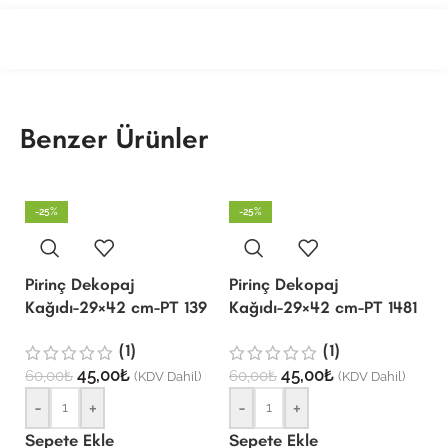
Benzer Ürünler
-25%
-25%
Pirinç Dekopaj
Pirinç Dekopaj
P
Kağıdı-29×42 cm-PT 139
Kağıdı-29×42 cm-PT 1481
K
(1)
(1)
45,00
₺
45,00
₺
60,00
₺
60,00
₺
6
(KDV Dahil)
(KDV Dahil)
-
+
-
+
Sepete Ekle
Sepete Ekle
S