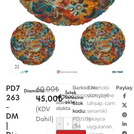
Büyütmek için tıklayın
PD7
60,00
₺
Barkod No:
Tüm hobi
Paylaş:
Diamond
İstek
2000000713236
yüzeylerine
263
1000
45,00
₺
listesine
ekle
adet
Stok
(ahşap, cam,
-
(KDV
stokta
kodu:
seramik)
DM
Dahil)
PD7263-
kolayca
|
-
+
DM
uygulanan,