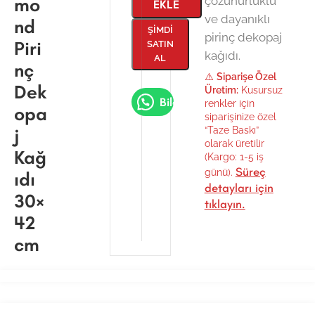
mo
çözünürlüklü
EKLE
ve dayanıklı
nd
ŞIMDI
pirinç dekopaj
Piri
SATIN
kağıdı.
AL
nç
⚠️
Siparişe Özel
Dek
Üretim:
Kusursuz
Bilgi Al
renkler için
opa
siparişinize özel
j
“Taze Baskı”
olarak üretilir
Kağ
(Kargo: 1-5 iş
Süreç
günü).
ıdı
detayları için
30×
tıklayın.
42
cm