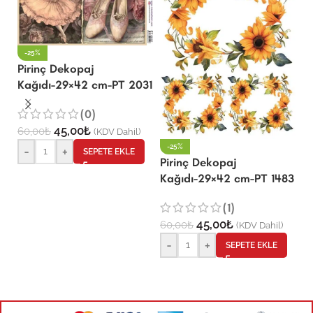
-25%
Pirinç Dekopaj
Kağıdı-29×42 cm-PT 2031
P
(0)
K
45,00
₺
60,00
₺
(KDV Dahil)
-25%
-
+
SEPETE EKLE
Pirinç Dekopaj
6
Kağıdı-29×42 cm-PT 1483
(1)
45,00
₺
60,00
₺
(KDV Dahil)
-
+
SEPETE EKLE