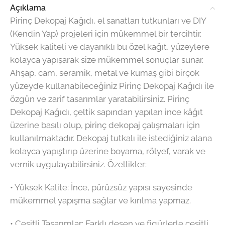
Açıklama
Pirinç Dekopaj Kağıdı, el sanatları tutkunları ve DIY
(Kendin Yap) projeleri için mükemmel bir tercihtir.
Yüksek kaliteli ve dayanıklı bu özel kağıt, yüzeylere
kolayca yapışarak size mükemmel sonuçlar sunar.
Ahşap, cam, seramik, metal ve kumaş gibi birçok
yüzeyde kullanabileceğiniz Pirinç Dekopaj Kağıdı ile
özgün ve zarif tasarımlar yaratabilirsiniz. Pirinç
Dekopaj Kağıdı, çeltik sapından yapılan ince kâğıt
üzerine basılı olup, pirinç dekopaj çalışmaları için
kullanılmaktadır. Dekopaj tutkalı ile istediğiniz alana
kolayca yapıştırıp üzerine boyama, rölyef, varak ve
vernik uygulayabilirsiniz. Özellikler:
•⁠ ⁠Yüksek Kalite: İnce, pürüzsüz yapısı sayesinde
mükemmel yapışma sağlar ve kırılma yapmaz.
•⁠ ⁠Çeşitli Tasarımlar: Farklı desen ve figürlerle çeşitli