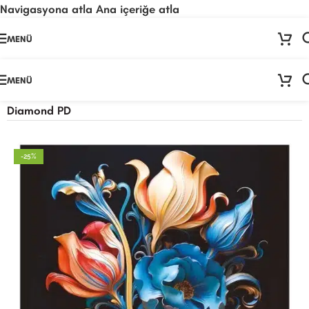
Navigasyona atla
Ana içeriğe atla
🚨
ÖNEMLİ DUYURU:
Sektörel sezon çalışma takvimimiz nedeniyle
24
MENÜ
Temmuz - 24 Ağustos
tarihleri arasında atölyemiz kapalıdır. 🛒
Sitemizden sipariş vermeye devam edebilirsiniz; tüm kargolarınız
25
Ağustos
itibarıyla sırayla kargolanacaktır. 🍒
MENÜ
Ana Sayfa
/
Kağıt Ürünleri
/
Pirinç Dekopaj Kağıdı
/
Diamond PD
-25%