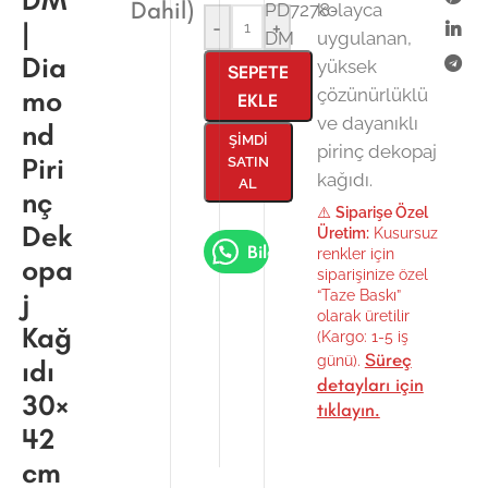
DM
Dahil)
PD7278-
kolayca
|
-
+
DM
uygulanan,
Dia
yüksek
SEPETE
mo
çözünürlüklü
EKLE
ve dayanıklı
nd
ŞIMDI
pirinç dekopaj
Piri
SATIN
kağıdı.
AL
nç
⚠️
Siparişe Özel
Dek
Üretim:
Kusursuz
Bilgi Al
renkler için
opa
siparişinize özel
j
“Taze Baskı”
olarak üretilir
Kağ
(Kargo: 1-5 iş
Süreç
günü).
ıdı
detayları için
30×
tıklayın.
42
cm