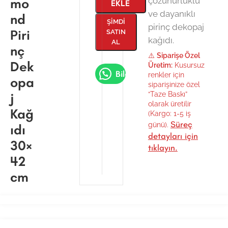
mo
çözünürlüklü
EKLE
ve dayanıklı
nd
ŞIMDI
pirinç dekopaj
Piri
SATIN
kağıdı.
AL
nç
⚠️
Siparişe Özel
Dek
Üretim:
Kusursuz
Bilgi Al
renkler için
opa
siparişinize özel
j
“Taze Baskı”
olarak üretilir
Kağ
(Kargo: 1-5 iş
Süreç
günü).
ıdı
detayları için
30×
tıklayın.
42
cm