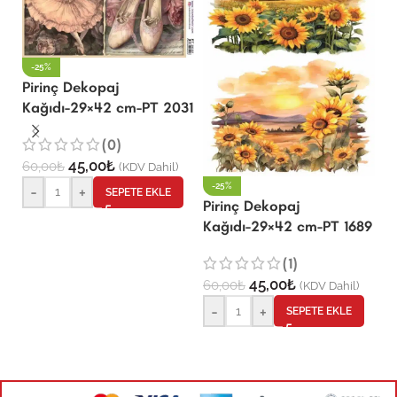
-25%
Pirinç Dekopaj
P
Kağıdı-29×42 cm-PT 2031
K
2
(0)
45,00
₺
60,00
₺
(KDV Dahil)
6
-25%
-
+
SEPETE EKLE
Pirinç Dekopaj
Kağıdı-29×42 cm-PT 1689
(1)
45,00
₺
60,00
₺
(KDV Dahil)
-
+
SEPETE EKLE