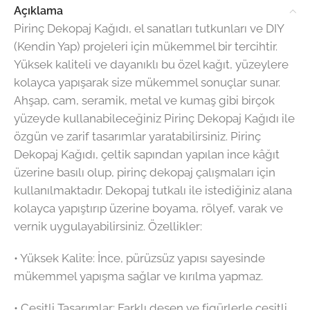
Açıklama
Pirinç Dekopaj Kağıdı, el sanatları tutkunları ve DIY
(Kendin Yap) projeleri için mükemmel bir tercihtir.
Yüksek kaliteli ve dayanıklı bu özel kağıt, yüzeylere
kolayca yapışarak size mükemmel sonuçlar sunar.
Ahşap, cam, seramik, metal ve kumaş gibi birçok
yüzeyde kullanabileceğiniz Pirinç Dekopaj Kağıdı ile
özgün ve zarif tasarımlar yaratabilirsiniz. Pirinç
Dekopaj Kağıdı, çeltik sapından yapılan ince kâğıt
üzerine basılı olup, pirinç dekopaj çalışmaları için
kullanılmaktadır. Dekopaj tutkalı ile istediğiniz alana
kolayca yapıştırıp üzerine boyama, rölyef, varak ve
vernik uygulayabilirsiniz. Özellikler:
•⁠ ⁠Yüksek Kalite: İnce, pürüzsüz yapısı sayesinde
mükemmel yapışma sağlar ve kırılma yapmaz.
•⁠ ⁠Çeşitli Tasarımlar: Farklı desen ve figürlerle çeşitli