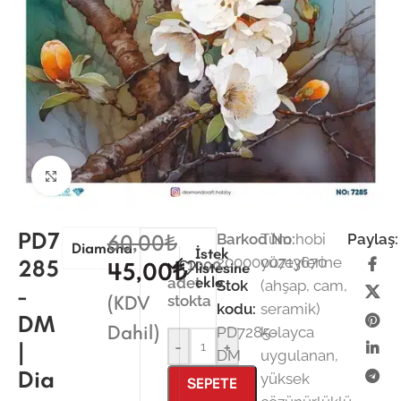
Büyütmek için tıklayın
PD7
60,00
₺
Barkod No:
Tüm hobi
Paylaş:
Diamond
İstek
2000000713670
yüzeylerine
285
1000
45,00
₺
listesine
ekle
adet
Stok
(ahşap, cam,
-
(KDV
stokta
kodu:
seramik)
DM
Dahil)
PD7285-
kolayca
|
-
+
DM
uygulanan,
Dia
yüksek
SEPETE