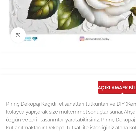
Büyütmek için tıklayın
AÇIKLAMA
EK BI
Pirinç Dekopaj Kağıdı, el sanatları tutkunları ve DIY (Ke
kolayca yapışarak size mükemmel sonuçlar sunar. Ahşap
özgün ve zarif tasarımlar yaratabilirsiniz. Pirinç Dekopaj
kullanılmaktadır. Dekopaj tutkalı ile istediğiniz alana ko