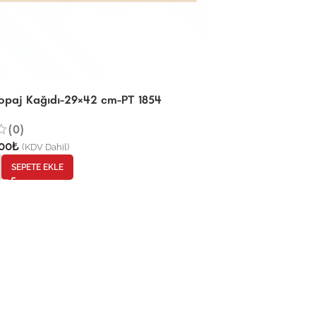
kopaj Kağıdı-29×42 cm-PT 1854
(0)
00
₺
(KDV Dahil)
SEPETE EKLE