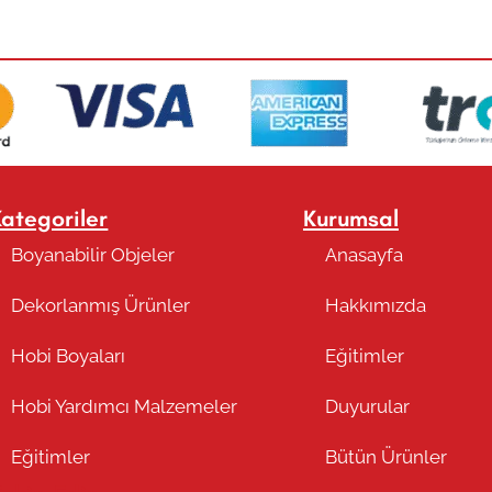
Kategoriler
Kurumsal
Boyanabilir Objeler
Anasayfa
Dekorlanmış Ürünler
Hakkımızda
Hobi Boyaları
Eğitimler
Hobi Yardımcı Malzemeler
Duyurular
Eğitimler
Bütün Ürünler