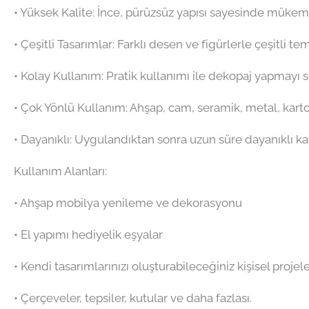
•⁠ ⁠Yüksek Kalite: İnce, pürüzsüz yapısı sayesinde mük
•⁠ ⁠Çeşitli Tasarımlar: Farklı desen ve figürlerle çeşitli t
•⁠ ⁠Kolay Kullanım: Pratik kullanımı ile dekopaj yapmayı
•⁠ ⁠Çok Yönlü Kullanım: Ahşap, cam, seramik, metal, kart
•⁠ ⁠Dayanıklı: Uygulandıktan sonra uzun süre dayanıklı kal
Kullanım Alanları:
•⁠ ⁠Ahşap mobilya yenileme ve dekorasyonu
•⁠ ⁠El yapımı hediyelik eşyalar
•⁠ ⁠Kendi tasarımlarınızı oluşturabileceğiniz kişisel projel
•⁠ ⁠Çerçeveler, tepsiler, kutular ve daha fazlası.