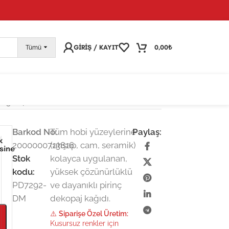
pariş vermeye devam edebilirsiniz; tüm kargolarınız
25
GIRIŞ / KAYIT
0,00
₺
Tümü
dı 30×42 cm
Barkod No:
Tüm hobi yüzeylerine
Paylaş:
k
2000000713816
(ahşap, cam, seramik)
esine
Stok
kolayca uygulanan,
kodu:
yüksek çözünürlüklü
PD7292-
ve dayanıklı pirinç
DM
dekopaj kağıdı.
⚠️
Siparişe Özel Üretim:
Kusursuz renkler için