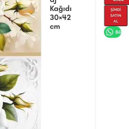
Kağıdı
ŞIMDI
30×42
SATIN
AL
cm
Bilgi A