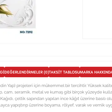
LGI
DEĞERLENDIRMELER (0)
TAKSIT TABLOSU
MARKA HAKKIND
ndin Yap) projeleri için mükemmel bir tercihtir. Yüksek kalit
, cam, seramik, metal ve kumaş gibi birçok yüzeyde kullan
 Kağıdı, çeltik sapından yapılan ince kâğıt üzerine basılı ol
layca yapıştırıp üzerine boyama, rölyef, varak ve vernik uygu