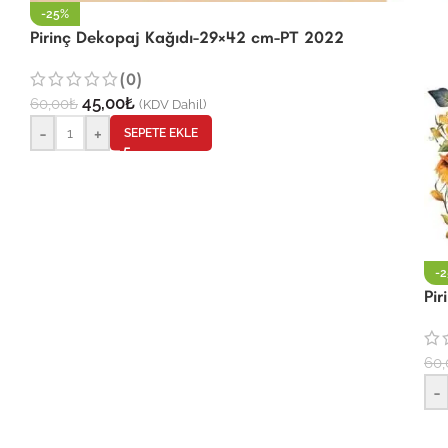
-25%
Pirinç Dekopaj Kağıdı-29×42 cm-PT 2022
(0)
45,00
₺
60,00
₺
(KDV Dahil)
-
+
SEPETE EKLE
-
Pi
60,
-