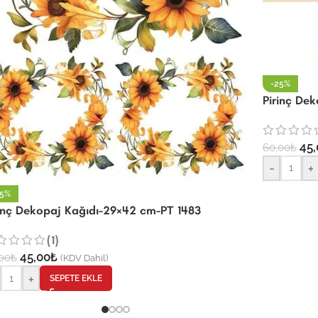
-25%
Pirinç De
45,
60,00
₺
-
+
25%
rinç Dekopaj Kağıdı-29×42 cm-PT 1483
(1)
45,00
₺
00
₺
(KDV Dahil)
+
SEPETE EKLE