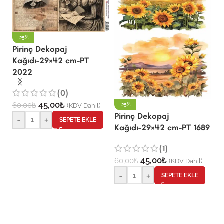
-25%
Pirinç Dekopaj
Kağıdı-29×42 cm-PT
2022
P
K
(0)
45,00
₺
60,00
₺
(KDV Dahil)
-25%
Pirinç Dekopaj
-
+
6
SEPETE EKLE
Kağıdı-29×42 cm-PT 1689
(1)
45,00
₺
60,00
₺
(KDV Dahil)
-
+
SEPETE EKLE