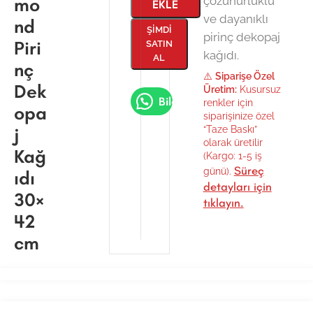
mo
çözünürlüklü
EKLE
ve dayanıklı
nd
ŞIMDI
pirinç dekopaj
Piri
SATIN
kağıdı.
AL
nç
⚠️
Siparişe Özel
Dek
Üretim:
Kusursuz
Bilgi Al
renkler için
opa
siparişinize özel
j
“Taze Baskı”
olarak üretilir
Kağ
(Kargo: 1-5 iş
Süreç
günü).
ıdı
detayları için
30×
tıklayın.
42
cm