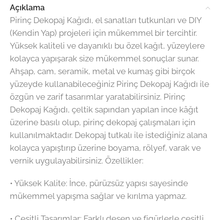
Açıklama
Pirinç Dekopaj Kağıdı, el sanatları tutkunları ve DIY
(Kendin Yap) projeleri için mükemmel bir tercihtir.
Yüksek kaliteli ve dayanıklı bu özel kağıt, yüzeylere
kolayca yapışarak size mükemmel sonuçlar sunar.
Ahşap, cam, seramik, metal ve kumaş gibi birçok
yüzeyde kullanabileceğiniz Pirinç Dekopaj Kağıdı ile
özgün ve zarif tasarımlar yaratabilirsiniz. Pirinç
Dekopaj Kağıdı, çeltik sapından yapılan ince kâğıt
üzerine basılı olup, pirinç dekopaj çalışmaları için
kullanılmaktadır. Dekopaj tutkalı ile istediğiniz alana
kolayca yapıştırıp üzerine boyama, rölyef, varak ve
vernik uygulayabilirsiniz. Özellikler:
•⁠ ⁠Yüksek Kalite: İnce, pürüzsüz yapısı sayesinde
mükemmel yapışma sağlar ve kırılma yapmaz.
•⁠ ⁠Çeşitli Tasarımlar: Farklı desen ve figürlerle çeşitli