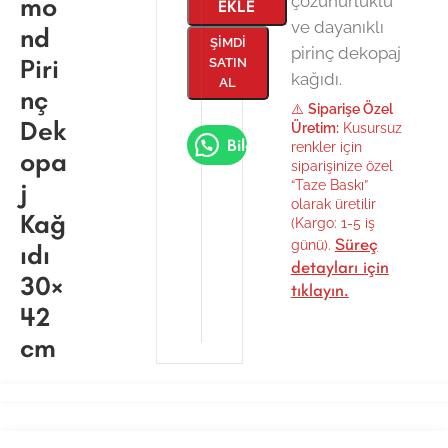
mo
çözünürlüklü
EKLE
ve dayanıklı
nd
ŞIMDI
pirinç dekopaj
Piri
SATIN
kağıdı.
AL
nç
⚠️
Siparişe Özel
Dek
Üretim:
Kusursuz
Bilgi Al
renkler için
opa
siparişinize özel
j
“Taze Baskı”
olarak üretilir
Kağ
(Kargo: 1-5 iş
Süreç
günü).
ıdı
detayları için
30×
tıklayın.
42
cm