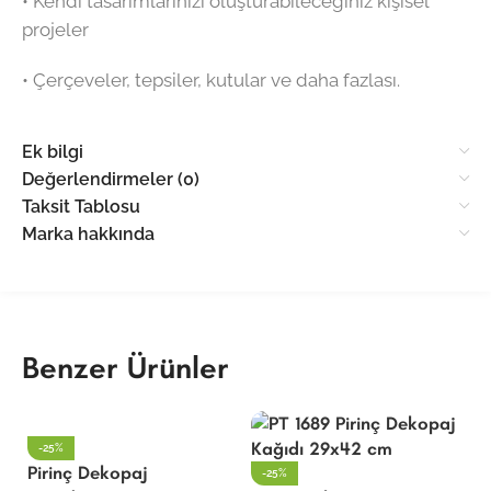
•⁠ ⁠Kendi tasarımlarınızı oluşturabileceğiniz kişisel
projeler
•⁠ ⁠Çerçeveler, tepsiler, kutular ve daha fazlası.
Ek bilgi
Değerlendirmeler (0)
Taksit Tablosu
Marka hakkında
Benzer Ürünler
-25%
Pirinç Dekopaj
P
-25%