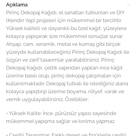
Açıklama
Pirinç Dekopaj Kağıdı, el sanatları tutkunları ve DIY
(Kendin Yap) projeleri için mükemmel bir tercihtir.
Yüksek kaliteli ve dayanıklı bu özel kağıt, yüzeylere
kolayca yapışarak size mükemmel sonuçlar sunar.
Ahşap, cam, seramik, metal ve kumaş gibi birçok
yüzeyde kullanabileceğiniz Pirinç Dekopaj Kağıdı ile
özgün ve zarif tasarımlar yaratabilirsiniz. Pirinç
Dekopaj Kağıdı, çeltik sapından yapılan ince kâğıt
üzerine basılı olup, pirinç dekopaj çalışmaları için
kullanılmaktadır. Dekopaj tutkalı ile istediğiniz alana
kolayca yapıştırıp üzerine boyama, rölyef, varak ve
vernik uygulayabilirsiniz. Özellikler:
•⁠ ⁠Yüksek Kalite: İnce, pürüzsüz yapısı sayesinde
mükemmel yapışma sağlar ve kırılma yapmaz.
•⁠ ⁠Çeşitli Tasarımlar: Farklı desen ve figürlerle çeşitli