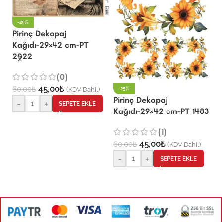
-25%
Pirinç Dekopaj
Kağıdı-29×42 cm-PT
2022
P
K
(0)
45,00
₺
60,00
₺
(KDV Dahil)
-25%
Pirinç Dekopaj
-
+
6
SEPETE EKLE
Kağıdı-29×42 cm-PT 1483
(1)
45,00
₺
60,00
₺
(KDV Dahil)
-
+
SEPETE EKLE