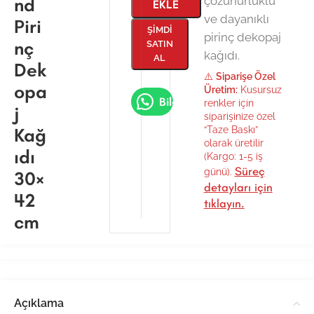
nd
çözünürlüklü
EKLE
ve dayanıklı
Piri
ŞIMDI
pirinç dekopaj
nç
SATIN
kağıdı.
AL
Dek
⚠️
Siparişe Özel
opa
Üretim:
Kusursuz
Bilgi Al
renkler için
j
siparişinize özel
Kağ
“Taze Baskı”
olarak üretilir
ıdı
(Kargo: 1-5 iş
Süreç
günü).
30×
detayları için
42
tıklayın.
cm
Açıklama