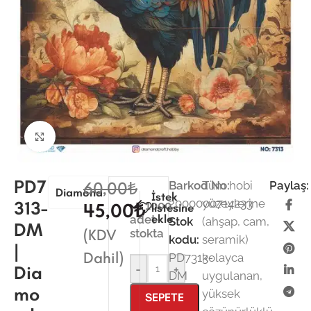
Büyütmek için tıklayın
PD7
60,00
₺
Barkod No:
Tüm hobi
Paylaş:
Diamond
İstek
2000000714233
yüzeylerine
313-
1000
45,00
₺
listesine
ekle
adet
Stok
(ahşap, cam,
DM
(KDV
stokta
kodu:
seramik)
|
Dahil)
PD7313-
kolayca
Dia
-
+
DM
uygulanan,
mo
yüksek
SEPETE