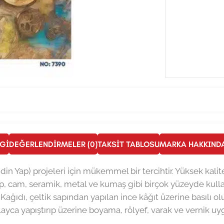
LGI
DEĞERLENDIRMELER (0)
TAKSIT TABLOSU
MARKA HAKKIND
ndin Yap) projeleri için mükemmel bir tercihtir. Yüksek kalit
, cam, seramik, metal ve kumaş gibi birçok yüzeyde kullan
 Kağıdı, çeltik sapından yapılan ince kâğıt üzerine basılı ol
layca yapıştırıp üzerine boyama, rölyef, varak ve vernik uygu