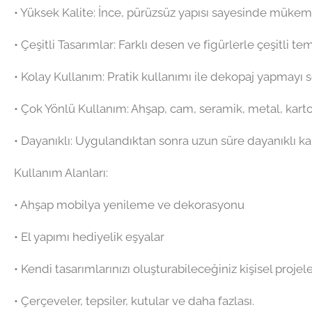
•⁠ ⁠Yüksek Kalite: İnce, pürüzsüz yapısı sayesinde mük
•⁠ ⁠Çeşitli Tasarımlar: Farklı desen ve figürlerle çeşitli t
•⁠ ⁠Kolay Kullanım: Pratik kullanımı ile dekopaj yapmayı
•⁠ ⁠Çok Yönlü Kullanım: Ahşap, cam, seramik, metal, kart
•⁠ ⁠Dayanıklı: Uygulandıktan sonra uzun süre dayanıklı kal
Kullanım Alanları:
•⁠ ⁠Ahşap mobilya yenileme ve dekorasyonu
•⁠ ⁠El yapımı hediyelik eşyalar
•⁠ ⁠Kendi tasarımlarınızı oluşturabileceğiniz kişisel projel
•⁠ ⁠Çerçeveler, tepsiler, kutular ve daha fazlası.