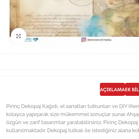
Büyütmek için tıklayın
AÇIKLAMA
EK BI
Pirinç Dekopaj Kağıdı, el sanatları tutkunları ve DIY (Ke
kolayca yapışarak size mükemmel sonuçlar sunar. Ahşap
özgün ve zarif tasarımlar yaratabilirsiniz. Pirinç Dekopaj
kullanılmaktadır. Dekopaj tutkalı ile istediğiniz alana ko