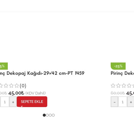
25%
-25%
rinç Dekopaj Kağıdı-29×42 cm-PT 1459
Pirinç De
(0)
45,00
₺
45,
00
₺
60,00
₺
(KDV Dahil)
+
-
+
SEPETE EKLE