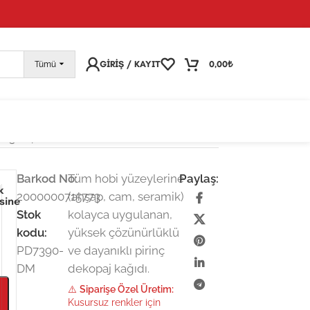
pariş vermeye devam edebilirsiniz; tüm kargolarınız
25
GIRIŞ / KAYIT
0,00
₺
Tümü
dı 30×42 cm
Barkod No:
Tüm hobi yüzeylerine
Paylaş:
k
2000000715773
(ahşap, cam, seramik)
esine
Stok
kolayca uygulanan,
kodu:
yüksek çözünürlüklü
PD7390-
ve dayanıklı pirinç
DM
dekopaj kağıdı.
⚠️
Siparişe Özel Üretim:
Kusursuz renkler için