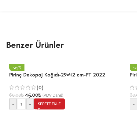
Benzer Ürünler
-25%
-
Pirinç Dekopaj Kağıdı-29×42 cm-PT 2022
Pi
(0)
45,00
₺
60,00
₺
60,
(KDV Dahil)
-
+
-
SEPETE EKLE