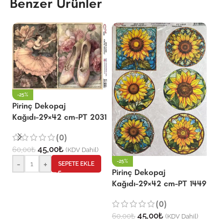
Benzer Ürünler
-25%
Pirinç Dekopaj
Kağıdı-29×42 cm-PT 2031
P
(0)
K
45,00
₺
60,00
₺
(KDV Dahil)
-25%
-
+
SEPETE EKLE
Pirinç Dekopaj
6
Kağıdı-29×42 cm-PT 1449
(0)
45,00
₺
60,00
₺
(KDV Dahil)