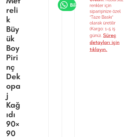
Met
Bilgi Al
renkler için
reli
siparişinize özel
k
“Taze Baskı”
olarak üretilir
Büy
(Kargo: 1-5 iş
Süreç
günü).
ük
detayları için
Boy
tıklayın.
Piri
nç
Dek
opa
j
Kağ
ıdı
90×
90