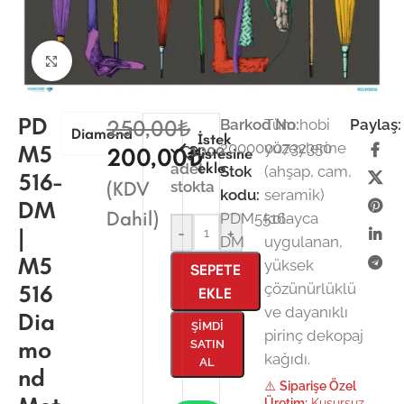
Büyütmek için tıklayın
PD
250,00
₺
Barkod No:
Tüm hobi
Paylaş:
Diamond
İstek
2000000732350
yüzeylerine
M5
1000
200,00
₺
listesine
ekle
adet
Stok
(ahşap, cam,
516-
(KDV
stokta
kodu:
seramik)
DM
Dahil)
PDM5516-
kolayca
|
-
+
DM
uygulanan,
M5
yüksek
SEPETE
516
çözünürlüklü
EKLE
ve dayanıklı
Dia
ŞIMDI
pirinç dekopaj
mo
SATIN
kağıdı.
AL
nd
⚠️
Siparişe Özel
Üretim:
Kusursuz