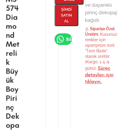
ve dayanıklı
574
ŞIMDI
pirinç dekopaj
Dia
SATIN
kağıdı.
AL
mo
⚠️
Siparişe Özel
nd
Üretim:
Kusursuz
Bilgi Al
renkler için
Met
siparişinize özel
reli
“Taze Baskı”
olarak üretilir
k
(Kargo: 1-5 iş
Süreç
günü).
Büy
detayları için
ük
tıklayın.
Boy
Piri
nç
Dek
opa