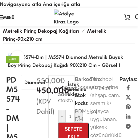
Navigasyona atla
Ana içeriğe atla
🚨
ÖNEMLİ DUYURU:
Sektörel sezon çalışma takvimimiz nedeniyle
24
MENÜ
Temmuz - 24 Ağustos
tarihleri arasında atölyemiz kapalıdır. 🛒
Ana Sayfa
/
Kağıt Ürünleri
/
Pirinç Dekopaj Kağıdı
/
Sitemizden sipariş vermeye devam edebilirsiniz; tüm kargolarınız
25
Metrelik Pirinç Dekopaj Kağıtları
/
Metrelik
Ağustos
itibarıyla sırayla kargolanacaktır. 🍒
Pirinç-90x210 cm
Büyütmek için tıklayın
-18%
PD
550,00
₺
Barkod No:
Tüm hobi
Paylaş:
Diamond
İstek
2000000734590
yüzeylerine
M5
1000
450,00
₺
listesine
ekle
adet
Stok
(ahşap, cam,
574
(KDV
stokta
kodu:
seramik)
-
Dahil)
PDM5574-
kolayca
DM
-
+
DM
uygulanan,
|
yüksek
SEPETE
M5
çözünürlüklü
EKLE