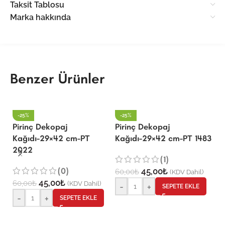
Taksit Tablosu
Marka hakkında
Benzer Ürünler
-25%
-25%
Pirinç Dekopaj
Pirinç Dekopaj
P
Kağıdı-29×42 cm-PT
Kağıdı-29×42 cm-PT 1483
K
2022
(1)
(0)
45,00
₺
60,00
₺
6
(KDV Dahil)
45,00
₺
60,00
₺
(KDV Dahil)
-
+
SEPETE EKLE
-
+
SEPETE EKLE