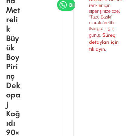
nd
Bilgi Al
renkler için
Met
siparişinize özel
reli
“Taze Baskı”
olarak üretilir
k
(Kargo: 1-5 iş
Süreç
günü).
Büy
detayları için
ük
tıklayın.
Boy
Piri
nç
Dek
opa
j
Kağ
ıdı
90×