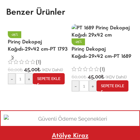
Benzer Ürünler
-25%
Pirinç Dekopaj
P
-25%
Kağıdı-29×42 cm-PT 1793
Pirinç Dekopaj
K
Kağıdı-29×42 cm-PT 1689
(1)
(1)
45,00
₺
60,00
₺
6
(KDV Dahil)
45,00
₺
60,00
₺
(KDV Dahil)
-
+
SEPETE EKLE
-
+
SEPETE EKLE
Atölye Kiraz