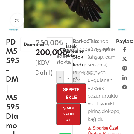
Büyütmek için tıklayın
PD
250,00
₺
Barkod No:
Tüm hobi
Paylaş:
Diamond
İstek
2000000733296
yüzeylerine
M5
1000
200,00
₺
listesine
ekle
adet
Stok
(ahşap, cam,
595
(KDV
stokta
kodu:
seramik)
-
Dahil)
PDM5595-
kolayca
DM
-
+
DM
uygulanan,
|
yüksek
SEPETE
M5
çözünürlüklü
EKLE
ve dayanıklı
595
ŞIMDI
pirinç dekopaj
Dia
SATIN
kağıdı.
AL
mo
⚠️
Siparişe Özel
Üretim:
Kusursuz