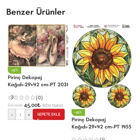
Benzer Ürünler
-25%
Pirinç Dekopaj
Kağıdı-29×42 cm-PT 2031
P
(0)
K
45,00
₺
60,00
₺
(KDV Dahil)
-25%
-
+
SEPETE EKLE
Pirinç Dekopaj
6
Kağıdı-29×42 cm-PT 1455
(1)