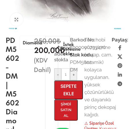
Büyütmek için tıklayın
PD
250,00
₺
Barkod No:
Tüm hobi
Paylaş:
Diamond
İstek
2000000733470
yüzeylerine
M5
1000
200,00
₺
listesine
ekle
adet
Stok kodu:
(ahşap, cam,
602
(KDV
stokta
PDM5602-
seramik)
-
Dahil)
DM
kolayca
DM
-
+
uygulanan,
|
yüksek
SEPETE
M5
çözünürlüklü
EKLE
ve dayanıklı
602
ŞIMDI
pirinç dekopaj
Dia
SATIN
kağıdı.
AL
mo
⚠️
Siparişe Özel
Üretim:
Kusursuz