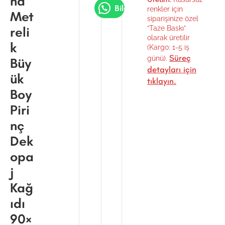
nd
Bilgi Al
renkler için
Met
siparişinize özel
reli
“Taze Baskı”
olarak üretilir
k
(Kargo: 1-5 iş
Süreç
günü).
Büy
detayları için
ük
tıklayın.
Boy
Piri
nç
Dek
opa
j
Kağ
ıdı
90×