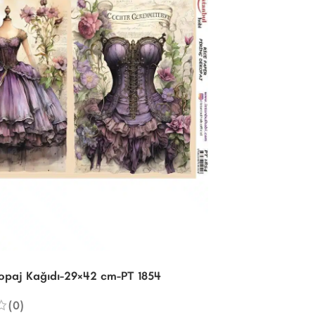
kopaj Kağıdı-29×42 cm-PT 1854
(0)