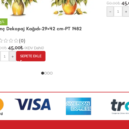
45,
60,00
₺
-
+
25%
rinç Dekopaj Kağıdı-29×42 cm-PT 1482
(0)
45,00
₺
00
₺
(KDV Dahil)
+
SEPETE EKLE