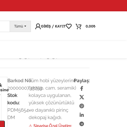
pariş vermeye devam edebilirsiniz; tüm kargolarınız
25
GIRIŞ / KAYIT
0,00
₺
Tümü
m
/
PDM5654-DM | M5654 Metrelik
Barkod No:
Tüm hobi yüzeylerine
Paylaş:
ek
2000000733753
(ahşap, cam, seramik)
esine
e
Stok
kolayca uygulanan,
kodu:
yüksek çözünürlüklü
PDM5654-
ve dayanıklı pirinç
DM
dekopaj kağıdı.
⚠️
Siparişe Özel Üretim: