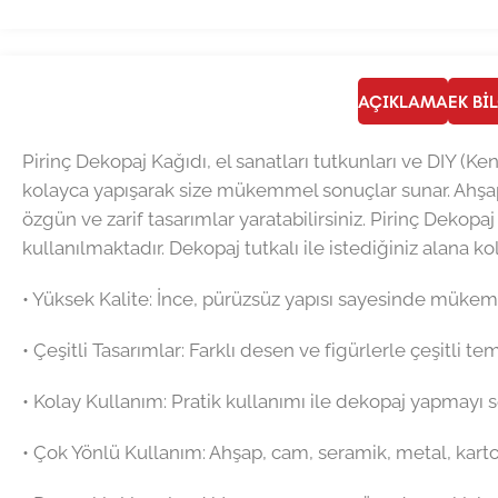
AÇIKLAMA
EK BI
Pirinç Dekopaj Kağıdı, el sanatları tutkunları ve DIY (Ke
kolayca yapışarak size mükemmel sonuçlar sunar. Ahşap
özgün ve zarif tasarımlar yaratabilirsiniz. Pirinç Dekopaj
kullanılmaktadır. Dekopaj tutkalı ile istediğiniz alana ko
•⁠ ⁠Yüksek Kalite: İnce, pürüzsüz yapısı sayesinde mük
•⁠ ⁠Çeşitli Tasarımlar: Farklı desen ve figürlerle çeşitli t
•⁠ ⁠Kolay Kullanım: Pratik kullanımı ile dekopaj yapmayı
•⁠ ⁠Çok Yönlü Kullanım: Ahşap, cam, seramik, metal, kart