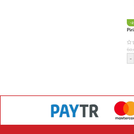
-
Pi
60,
-