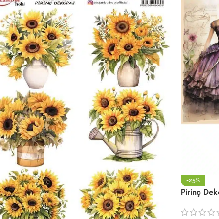
-25%
Pirinç De