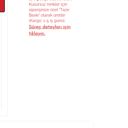
Kusursuz renkler için
siparişinize özel “Taze
Baskı” olarak üretilir
(Kargo: 1-5 iş günü).
Süreç detayları için
tıklayın.
Al