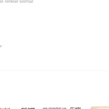
ır, renkler solmaz.
er