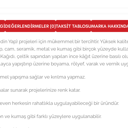
LGI
DEĞERLENDIRMELER (0)
TAKSIT TABLOSU
MARKA HAKKIND
ndin Yap) projeleri için mükemmel bir tercihtir. Yüksek kalit
, cam, seramik, metal ve kumaş gibi birçok yüzeyde kullan
 Kağıdı, çeltik sapından yapılan ince kâğıt üzerine basılı ol
layca yapıştırıp üzerine boyama, rölyef, varak ve vernik uygu
emmel yapışma sağlar ve kırılma yapmaz.
emalar sunarak projelerinize renk katar.
 seven herkesin rahatlıkla uygulayabileceği bir üründür.
on ve kumaş gibi farklı yüzeylere uygulanabilir.