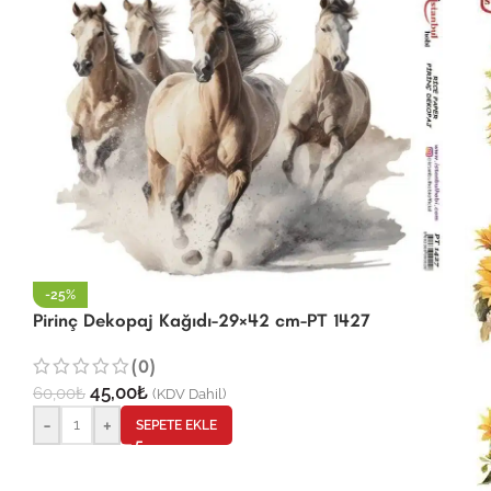
-25%
Pirinç Dekopaj Kağıdı-29×42 cm-PT 1427
(0)
45,00
₺
60,00
₺
(KDV Dahil)
-
+
SEPETE EKLE