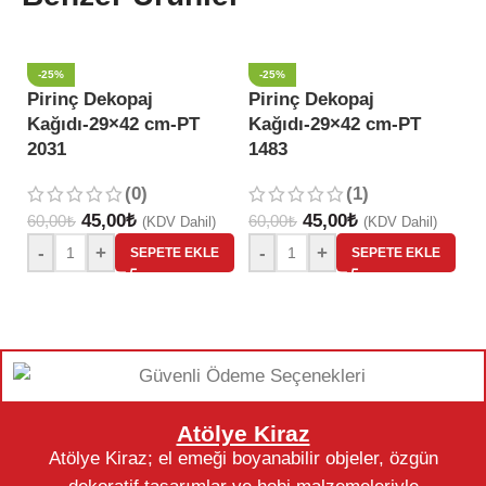
-25%
-25%
Pirinç Dekopaj
Pirinç Dekopaj
P
Kağıdı-29×42 cm-PT
Kağıdı-29×42 cm-PT
K
2031
1483
1
(0)
(1)
45,00
₺
45,00
₺
60,00
₺
60,00
₺
60
(KDV Dahil)
(KDV Dahil)
-
+
-
+
SEPETE EKLE
SEPETE EKLE
Atölye Kiraz
Atölye Kiraz; el emeği boyanabilir objeler, özgün