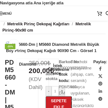
Navigasyona atla
Ana içeriğe atla
🚨
ÖNEMLİ DUYURU:
Sektörel sezon çalışma takvimimiz nedeniyle
24
MENÜ
Temmuz - 24 Ağustos
tarihleri arasında atölyemiz kapalıdır. 🛒
Ana Sayfa
/
Kağıt Ürünleri
/
Pirinç Dekopaj Kağıdı
Sitemizden sipariş vermeye devam edebilirsiniz; tüm kargolarınız
25
/
Metrelik Pirinç Dekopaj Kağıtları
/
Metrelik
Ağustos
itibarıyla sırayla kargolanacaktır. 🍒
Pirinç-90x90 cm
Büyütmek için tıklayın
-20%
PD
250,00
₺
Barkod No:
Tüm hobi
Paylaş:
Diamond
İstek
2000000733777
yüzeylerine
M5
1000
200,00
₺
listesine
ekle
adet
Stok
(ahşap, cam,
660
(KDV
stokta
kodu:
seramik)
-
Dahil)
PDM5660-
kolayca
DM
-
+
DM
uygulanan,
|
yüksek
SEPETE
çözünürlüklü
M5
EKLE