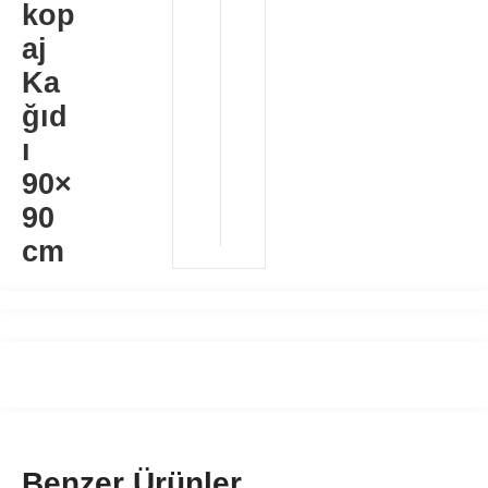
kop
aj
Ka
ğıd
ı
90×
90
cm
Benzer Ürünler