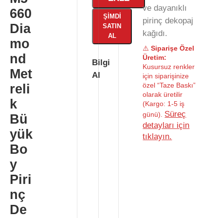
ve dayanıklı
660
ŞIMDI
pirinç dekopaj
Dia
SATIN
kağıdı.
AL
mo
⚠️
Siparişe Özel
nd
Üretim:
Bilgi
Kusursuz renkler
Met
Al
için siparişinize
özel “Taze Baskı”
reli
olarak üretilir
k
(Kargo: 1-5 iş
Süreç
günü).
Bü
detayları için
yük
tıklayın.
Bo
y
Piri
nç
De