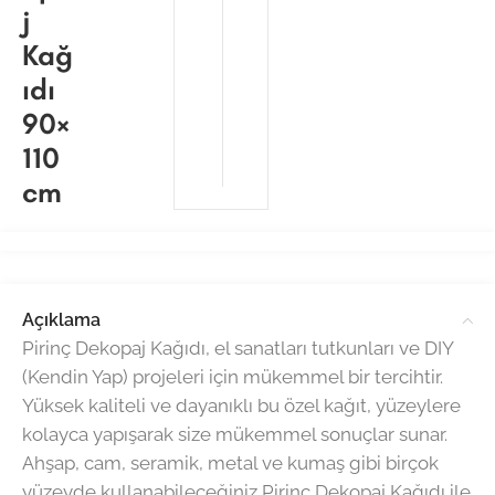
j
Kağ
ıdı
90×
110
cm
Açıklama
Pirinç Dekopaj Kağıdı, el sanatları tutkunları ve DIY
(Kendin Yap) projeleri için mükemmel bir tercihtir.
Yüksek kaliteli ve dayanıklı bu özel kağıt, yüzeylere
kolayca yapışarak size mükemmel sonuçlar sunar.
Ahşap, cam, seramik, metal ve kumaş gibi birçok
yüzeyde kullanabileceğiniz Pirinç Dekopaj Kağıdı ile