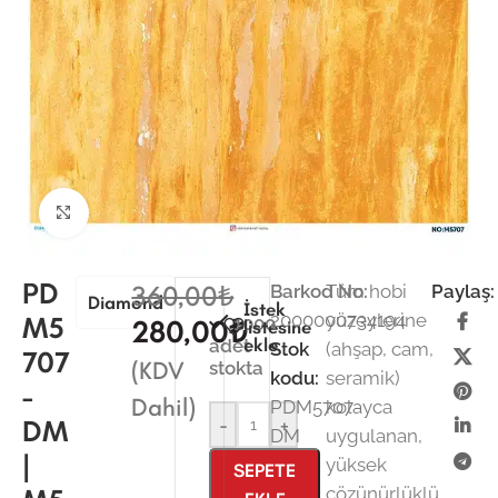
Büyütmek için tıklayın
PD
360,00
₺
Barkod No:
Tüm hobi
Paylaş:
Diamond
İstek
2000000734194
yüzeylerine
M5
1000
280,00
₺
listesine
ekle
adet
Stok
(ahşap, cam,
707
(KDV
stokta
kodu:
seramik)
-
Dahil)
PDM5707-
kolayca
DM
-
+
DM
uygulanan,
|
yüksek
SEPETE
çözünürlüklü