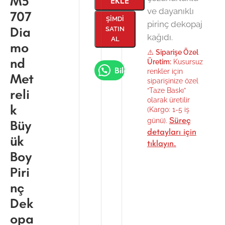
M5
EKLE
ve dayanıklı
707
ŞIMDI
pirinç dekopaj
Dia
SATIN
kağıdı.
AL
mo
⚠️
Siparişe Özel
nd
Üretim:
Kusursuz
Bilgi Al
renkler için
Met
siparişinize özel
reli
“Taze Baskı”
olarak üretilir
k
(Kargo: 1-5 iş
Süreç
günü).
Büy
detayları için
ük
tıklayın.
Boy
Piri
nç
Dek
opa