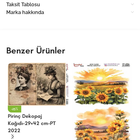
Taksit Tablosu
Marka hakkında
Benzer Ürünler
-25%
Pirinç Dekopaj
Kağıdı-29×42 cm-PT
2022
P
K