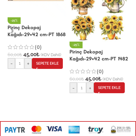
-25%
Pirinç Dekopaj
P
Kağıdı-29×42 cm-PT 1868
K
-25%
(0)
Pirinç Dekopaj
45,00
₺
60,00
₺
6
(KDV Dahil)
Kağıdı-29×42 cm-PT 1482
-
+
SEPETE EKLE
(0)
45,00
₺
60,00
₺
(KDV Dahil)
-
+
SEPETE EKLE