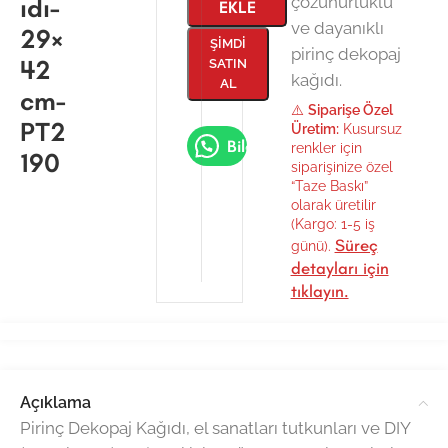
ıdı-
çözünürlüklü
EKLE
ve dayanıklı
29×
ŞIMDI
pirinç dekopaj
42
SATIN
kağıdı.
AL
cm-
⚠️
Siparişe Özel
PT2
Üretim:
Kusursuz
Bilgi Al
renkler için
190
siparişinize özel
“Taze Baskı”
olarak üretilir
(Kargo: 1-5 iş
Süreç
günü).
detayları için
tıklayın.
Açıklama
Pirinç Dekopaj Kağıdı, el sanatları tutkunları ve DIY